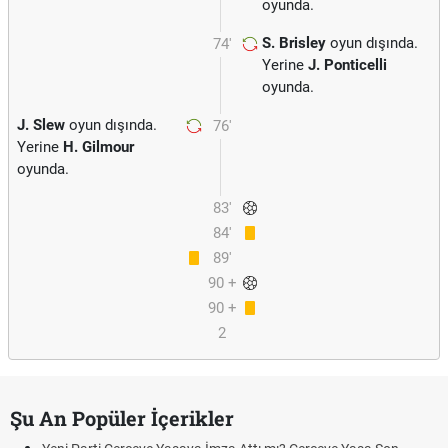
oyunda.
S. Brisley
oyun dışında.
74'
Yerine
J. Ponticelli
oyunda.
J. Slew
oyun dışında.
76'
Yerine
H. Gilmour
oyunda.
83'
84'
89'
90 +
90 +
1
2
Şu An Popüler İçerikler