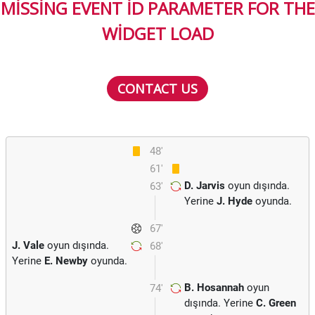
MISSING EVENT ID PARAMETER FOR THE
WIDGET LOAD
CONTACT US
48'
61'
D. Jarvis
oyun dışında.
63'
Yerine
J. Hyde
oyunda.
67'
J. Vale
oyun dışında.
68'
Yerine
E. Newby
oyunda.
B. Hosannah
oyun
74'
dışında. Yerine
C. Green