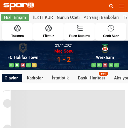
İLK11 KUR
Günün Özeti
At Yarışı Bankoları
TV
Hızlı Erişim
Takımım
Fikstür
Puan Durumu
Canlı Skor
23.11.2021
Maç Sonu
FC Halifax Town
Wrexham
1 - 2
G
G
M
G
B
G
G
M
G
G
Yeni
Olaylar
Kadrolar
İstatistik
Baskı Haritası
Aksiyon