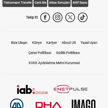
Trabzonspor Transfer
Canlı İzle
iddaa Sonuçları
Aktif Sayaç
Takip Et
Bize Ulaşın
Künye
Kariyer
About US
Yasal Uyarı
Çerez Politikası
Gizlilik Politikası
KVKK Aydınlatma Metni Kurumsal