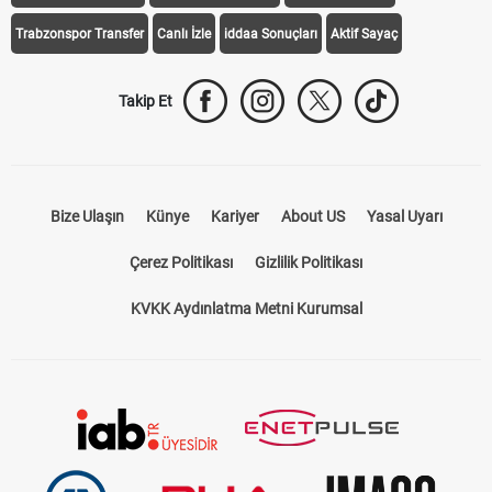
Trabzonspor Transfer
Canlı İzle
iddaa Sonuçları
Aktif Sayaç
Takip Et
Bize Ulaşın
Künye
Kariyer
About US
Yasal Uyarı
Çerez Politikası
Gizlilik Politikası
KVKK Aydınlatma Metni Kurumsal