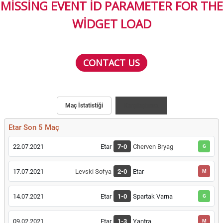
MISSING EVENT ID PARAMETER FOR THE
WIDGET LOAD
CONTACT US
Maç İstatistiği
Karşılaştırma
Etar Son 5 Maç
22.07.2021
Etar
7-0
Cherven Bryag
G
17.07.2021
Levski Sofya
2-0
Etar
M
14.07.2021
Etar
1-0
Spartak Varna
G
09.02.2021
Etar
1-3
Yantra
M