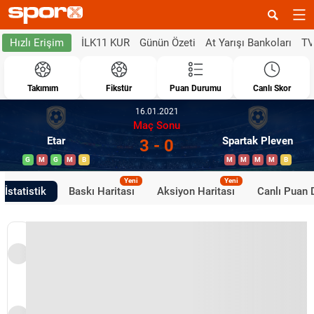
İLK11 KUR
Günün Özeti
At Yarışı Bankoları
TV
Hızlı Erişim
Takımım
Fikstür
Puan Durumu
Canlı Skor
16.01.2021
Maç Sonu
Etar
Spartak Pleven
3 - 0
G
M
G
M
B
M
M
M
M
B
Yeni
Yeni
İstatistik
Baskı Haritası
Aksiyon Haritası
Canlı Puan