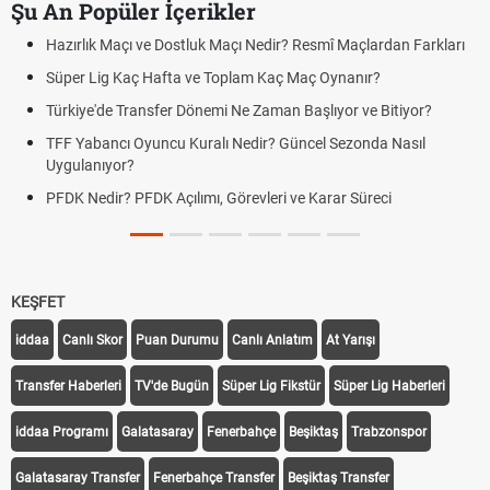
Şu An Popüler İçerikler
Hazırlık Maçı ve Dostluk Maçı Nedir? Resmî Maçlardan Farkları
Süper Lig Kaç Hafta ve Toplam Kaç Maç Oynanır?
Türkiye'de Transfer Dönemi Ne Zaman Başlıyor ve Bitiyor?
TFF Yabancı Oyuncu Kuralı Nedir? Güncel Sezonda Nasıl
Uygulanıyor?
PFDK Nedir? PFDK Açılımı, Görevleri ve Karar Süreci
KEŞFET
iddaa
Canlı Skor
Puan Durumu
Canlı Anlatım
At Yarışı
Transfer Haberleri
TV'de Bugün
Süper Lig Fikstür
Süper Lig Haberleri
iddaa Programı
Galatasaray
Fenerbahçe
Beşiktaş
Trabzonspor
Galatasaray Transfer
Fenerbahçe Transfer
Beşiktaş Transfer