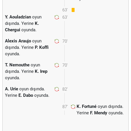
63'
Y. Aouladzian
oyun
63'
dışında. Yerine
K.
Chergui
oyunda.
Alexis Araujo
oyun
70'
dışında. Yerine
P. Koffi
oyunda.
T. Nemouthe
oyun
70'
dışında. Yerine
K. Irep
oyunda.
A. Urie
oyun dışında.
82'
Yerine
E. Dabo
oyunda.
K. Fortuné
oyun dışında.
87'
Yerine
F. Mendy
oyunda.