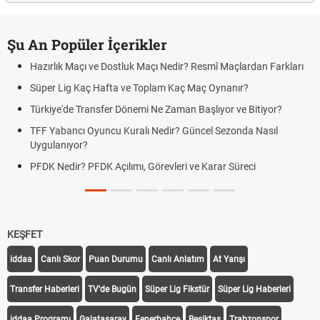
Şu An Popüler İçerikler
Hazırlık Maçı ve Dostluk Maçı Nedir? Resmî Maçlardan Farkları
Süper Lig Kaç Hafta ve Toplam Kaç Maç Oynanır?
Türkiye'de Transfer Dönemi Ne Zaman Başlıyor ve Bitiyor?
TFF Yabancı Oyuncu Kuralı Nedir? Güncel Sezonda Nasıl
Uygulanıyor?
PFDK Nedir? PFDK Açılımı, Görevleri ve Karar Süreci
KEŞFET
iddaa
Canlı Skor
Puan Durumu
Canlı Anlatım
At Yarışı
Transfer Haberleri
TV'de Bugün
Süper Lig Fikstür
Süper Lig Haberleri
iddaa Programı
Galatasaray
Fenerbahçe
Beşiktaş
Trabzonspor