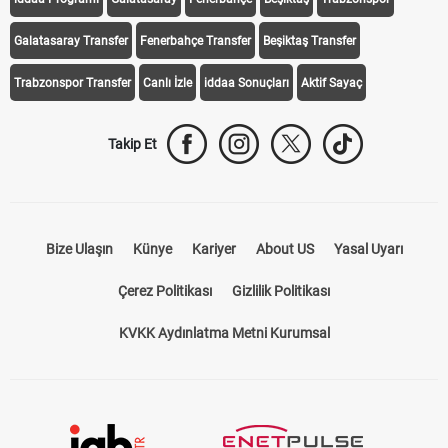
Galatasaray Transfer
Fenerbahçe Transfer
Beşiktaş Transfer
Trabzonspor Transfer
Canlı İzle
iddaa Sonuçları
Aktif Sayaç
Takip Et
Bize Ulaşın
Künye
Kariyer
About US
Yasal Uyarı
Çerez Politikası
Gizlilik Politikası
KVKK Aydınlatma Metni Kurumsal