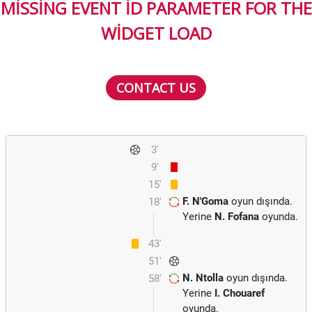
MISSING EVENT ID PARAMETER FOR THE
WIDGET LOAD
CONTACT US
3'
9'
15'
F. N'Goma
oyun dışında.
18'
Yerine
N. Fofana
oyunda.
43'
51'
N. Ntolla
oyun dışında.
58'
Yerine
I. Chouaref
oyunda.