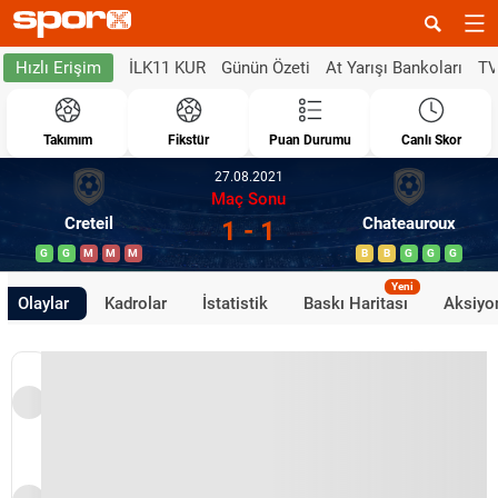
İLK11 KUR
Günün Özeti
At Yarışı Bankoları
TV
Hızlı Erişim
Takımım
Fikstür
Puan Durumu
Canlı Skor
27.08.2021
Maç Sonu
Creteil
Chateauroux
1 - 1
G
G
M
M
M
B
B
G
G
G
Yeni
Olaylar
Kadrolar
İstatistik
Baskı Haritası
Aksiyon