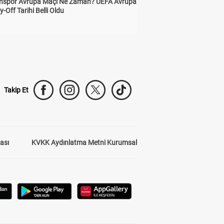
nspor Avrupa Maçı Ne Zaman? UEFA Avrupa
y-Off Tarihi Belli Oldu
Takip Et
kası
KVKK Aydınlatma Metni Kurumsal