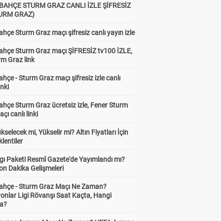
BAHÇE STURM GRAZ CANLI İZLE ŞİFRESİZ
TURM GRAZ)
hçe Sturm Graz maçı şifresiz canlı yayın izle
ahçe Sturm Graz maçı ŞİFRESİZ tv100 İZLE,
rm Graz link
hçe - Sturm Graz maçı şifresiz izle canlı
inki
hçe Sturm Graz ücretsiz izle, Fener Sturm
çı canlı linki
ükselecek mi, Yükselir mi? Altın Fiyatları İçin
lentiler
gı Paketi Resmî Gazete'de Yayımlandı mı?
on Dakika Gelişmeleri
ahçe - Sturm Graz Maçı Ne Zaman?
onlar Ligi Rövanşı Saat Kaçta, Hangi
a?