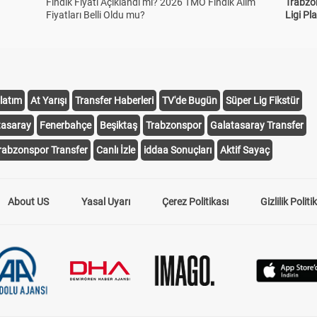
Fındık Fiyatı Açıklandı mı? 2026 TMO Fındık Alım
Trabzo
Fiyatları Belli Oldu mu?
Ligi Pla
latım
At Yarışı
Transfer Haberleri
TV'de Bugün
Süper Lig Fikstür
tasaray
Fenerbahçe
Beşiktaş
Trabzonspor
Galatasaray Transfer
rabzonspor Transfer
Canlı İzle
iddaa Sonuçları
Aktif Sayaç
About US
Yasal Uyarı
Çerez Politikası
Gizlilik Politi