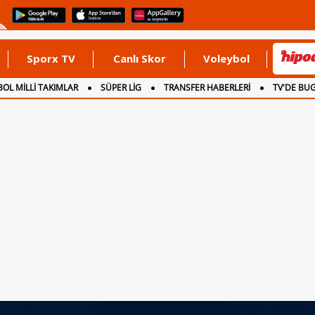
Sporx TV
Canlı Skor
Voleybol
OL MİLLİ TAKIMLAR
SÜPER LİG
TRANSFER HABERLERİ
TV'DE BU