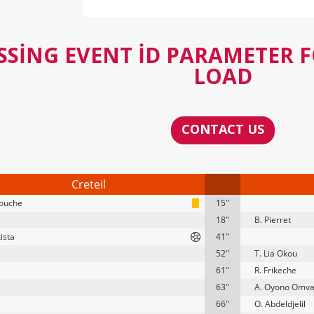
SSING EVENT ID PARAMETER 
LOAD
CONTACT US
Creteil
kouche
15''
18''
B. Pierret
ista
41''
52''
T. Lia Okou
61''
R. Frikeche
63''
A. Oyono Omva
66''
O. Abdeldjelil