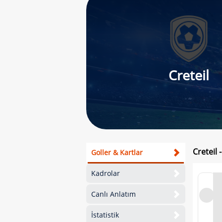
Creteil
Creteil 
Goller & Kartlar
Kadrolar
Canlı Anlatım
İstatistik