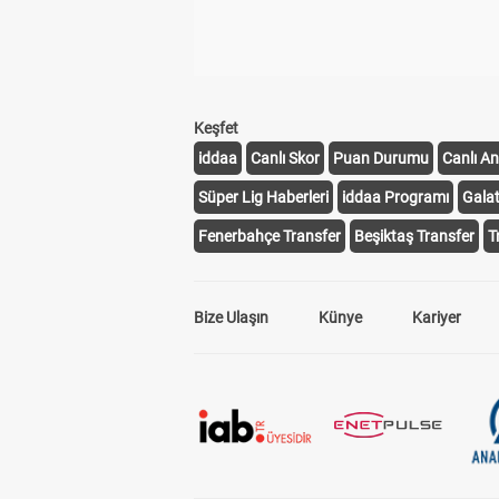
Keşfet
iddaa
Canlı Skor
Puan Durumu
Canlı An
Süper Lig Haberleri
iddaa Programı
Gala
Fenerbahçe Transfer
Beşiktaş Transfer
T
Bize Ulaşın
Künye
Kariyer