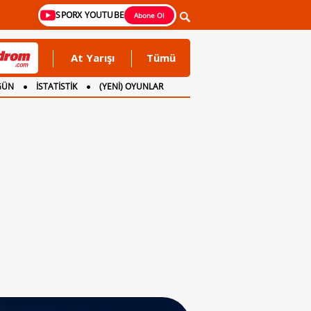
SPORX YOUTUBE
Abone Ol
At Yarışı
Tümü
GÜN
İSTATİSTİK
(YENİ) OYUNLAR