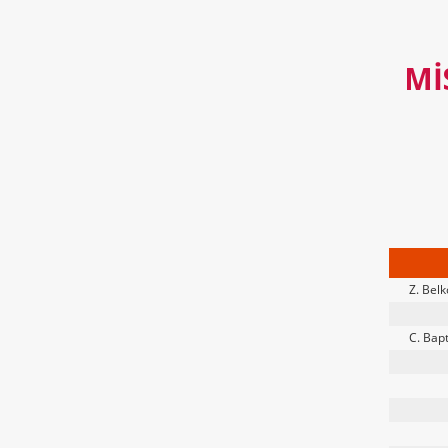
MI
Z. Bel
C. Bapt