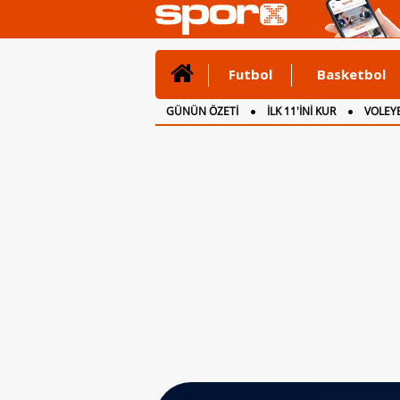
Futbol
Basketbol
GÜNÜN ÖZETİ
İLK 11'İNİ KUR
VOLEYB
CANLI ANLATIM
İNGİLTERE