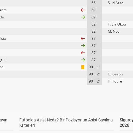
66''
S. Id Azza
crate
69''
ade
69''
82''
T. Lia Okou
82''
M. Noc
ista
87''
87''
87''
rgui
87''
ana
90 + 1'
90 + 2'
E. Joseph
90 + 2'
H. Touré
yayın
Futbolda Asist Nedir? Bir Pozisyonun Asist Sayılma
Sigaray
Kriterleri
2026