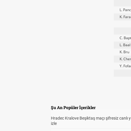
L. Pan
K. Far
C. Bapt
L. Baal
K. Bru
K. Che
Y. Fof
Şu An Popüler İçerikler
Hradec Kralove Beşiktaş maçı şifresiz canlı 
izle