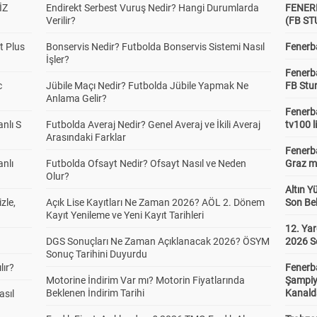
İZ
Endirekt Serbest Vuruş Nedir? Hangi Durumlarda
FENER
Verilir?
(FB S
t Plus
Bonservis Nedir? Futbolda Bonservis Sistemi Nasıl
Fenerba
İşler?
Fenerb
c
Jübile Maçı Nedir? Futbolda Jübile Yapmak Ne
FB Stu
Anlama Gelir?
Fenerba
anlı S
Futbolda Averaj Nedir? Genel Averaj ve İkili Averaj
tv100 l
Arasındaki Farklar
Fenerba
anlı
Futbolda Ofsayt Nedir? Ofsayt Nasıl ve Neden
Graz ma
Olur?
Altın Y
zle,
Açık Lise Kayıtları Ne Zaman 2026? AÖL 2. Dönem
Son Bek
Kayıt Yenileme ve Yeni Kayıt Tarihleri
12. Yar
DGS Sonuçları Ne Zaman Açıklanacak 2026? ÖSYM
2026 S
Sonuç Tarihini Duyurdu
lır?
Fenerb
Motorine İndirim Var mı? Motorin Fiyatlarında
Şampiy
Beklenen İndirim Tarihi
Kanald
asıl