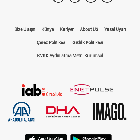
Bize Ulaşın
Künye
Kariyer
About US
Yasal Uyarı
Çerez Politikası
Gizlilik Politikası
KVKK Aydınlatma Metni Kurumsal