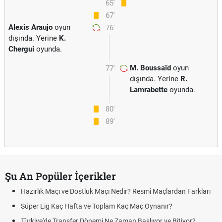
65'
67'
Alexis Araujo
oyun
76'
dışında. Yerine
K.
Chergui
oyunda.
M. Boussaïd
oyun
77'
dışında. Yerine
R.
Lamrabette
oyunda.
80'
89'
Şu An Popüler İçerikler
Hazırlık Maçı ve Dostluk Maçı Nedir? Resmî Maçlardan Farkları
Süper Lig Kaç Hafta ve Toplam Kaç Maç Oynanır?
Türkiye'de Transfer Dönemi Ne Zaman Başlıyor ve Bitiyor?