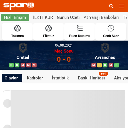
İLK11 KUR
Günün Özeti
At Yarışı Bankoları
TV
Hızlı Erişim
Takımım
Fikstür
Puan Durumu
Canlı Skor
06.08.2021
Maç Sonu
Creteil
Avranches
0 - 0
G
G
M
M
M
M
B
G
M
G
Yeni
Olaylar
Kadrolar
İstatistik
Baskı Haritası
Aksiyon