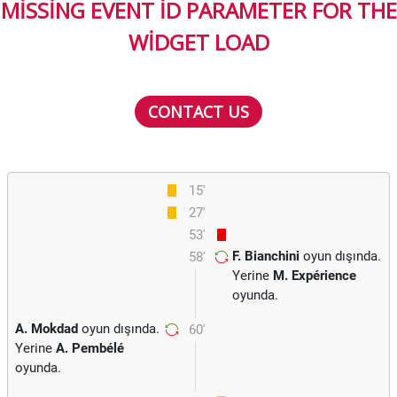
MISSING EVENT ID PARAMETER FOR THE
WIDGET LOAD
CONTACT US
15'
27'
53'
F. Bianchini
oyun dışında.
58'
Yerine
M. Expérience
oyunda.
A. Mokdad
oyun dışında.
60'
Yerine
A. Pembélé
oyunda.