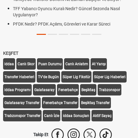
TFF Yabancı Oyuncu Kuralı Nedir? Güncel Sezonda Nasıl
Uygulanıyor?
PFDK Nedir? PFDK Açılımı, Görevleri ve Karar Süreci
KEŞFET
iddaa
Canlı Skor
Puan Durumu
Canlı Anlatım
At Yarışı
Transfer Haberleri
TV'de Bugün
Süper Lig Fikstür
Süper Lig Haberleri
iddaa Programı
Galatasaray
Fenerbahçe
Beşiktaş
Trabzonspor
Galatasaray Transfer
Fenerbahçe Transfer
Beşiktaş Transfer
Trabzonspor Transfer
Canlı İzle
iddaa Sonuçları
Aktif Sayaç
Takip Et