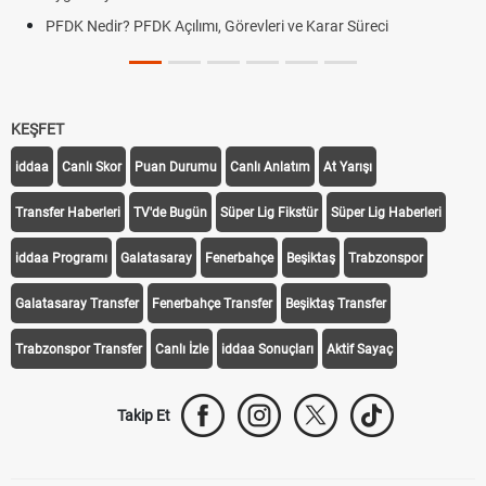
PFDK Nedir? PFDK Açılımı, Görevleri ve Karar Süreci
KEŞFET
iddaa
Canlı Skor
Puan Durumu
Canlı Anlatım
At Yarışı
Transfer Haberleri
TV'de Bugün
Süper Lig Fikstür
Süper Lig Haberleri
iddaa Programı
Galatasaray
Fenerbahçe
Beşiktaş
Trabzonspor
Galatasaray Transfer
Fenerbahçe Transfer
Beşiktaş Transfer
Trabzonspor Transfer
Canlı İzle
iddaa Sonuçları
Aktif Sayaç
Takip Et