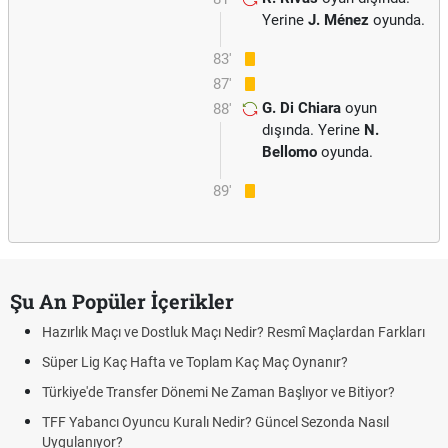
Yerine
J. Ménez
oyunda.
83'
87'
G. Di Chiara
oyun
88'
dışında. Yerine
N.
Bellomo
oyunda.
89'
Şu An Popüler İçerikler
Hazırlık Maçı ve Dostluk Maçı Nedir? Resmî Maçlardan Farkları
Süper Lig Kaç Hafta ve Toplam Kaç Maç Oynanır?
Türkiye'de Transfer Dönemi Ne Zaman Başlıyor ve Bitiyor?
TFF Yabancı Oyuncu Kuralı Nedir? Güncel Sezonda Nasıl
Uygulanıyor?