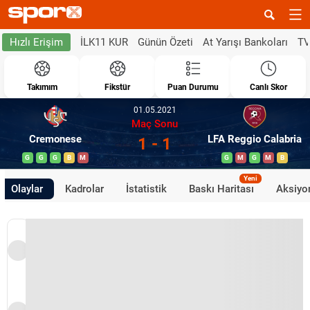
İLK11 KUR
Günün Özeti
At Yarışı Bankoları
TV
Hızlı Erişim
Takımım
Fikstür
Puan Durumu
Canlı Skor
01.05.2021
Maç Sonu
Cremonese
LFA Reggio Calabria
1 - 1
G
G
G
B
M
G
M
G
M
B
Yeni
Olaylar
Kadrolar
İstatistik
Baskı Haritası
Aksiyon