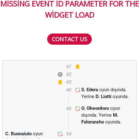
MISSING EVENT ID PARAMETER FOR THE
WIDGET LOAD
CONTACT US
41'
42'
45'
S. Edera
oyun dışında.
46'
Yerine
D. Liotti
oyunda.
O. Okwonkwo
oyun
46'
dışında. Yerine
M.
Folorunsho
oyunda.
C. Buonaiuto
oyun
54'