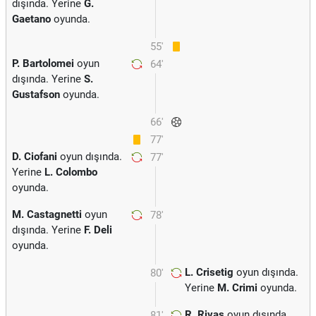
dışında. Yerine
G.
Gaetano
oyunda.
55'
P. Bartolomei
oyun
64'
dışında. Yerine
S.
Gustafson
oyunda.
66'
77'
D. Ciofani
oyun dışında.
77'
Yerine
L. Colombo
oyunda.
M. Castagnetti
oyun
78'
dışında. Yerine
F. Deli
oyunda.
L. Crisetig
oyun dışında.
80'
Yerine
M. Crimi
oyunda.
R. Rivas
oyun dışında.
81'