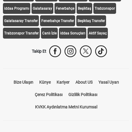
iddaa Programı
Galatasaray
Fenerbahçe
Beşiktaş
Trabzonspor
Galatasaray Transfer
Fenerbahçe Transfer
Beşiktaş Transfer
Trabzonspor Transfer
Canlı İzle
iddaa Sonuçları
Aktif Sayaç
Takip Et
Bize Ulaşın
Künye
Kariyer
About US
Yasal Uyarı
Çerez Politikası
Gizlilik Politikası
KVKK Aydınlatma Metni Kurumsal