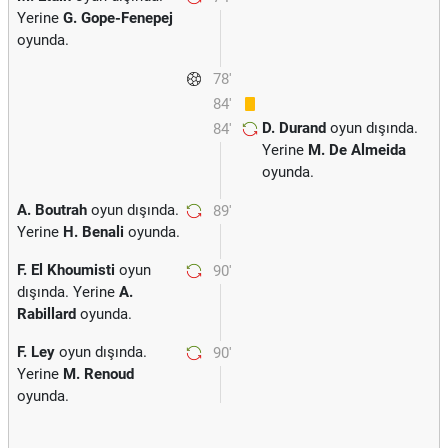
Yerine
G. Gope-Fenepej
oyunda.
78'
84'
D. Durand
oyun dışında.
84'
Yerine
M. De Almeida
oyunda.
A. Boutrah
oyun dışında.
89'
Yerine
H. Benali
oyunda.
F. El Khoumisti
oyun
90'
dışında. Yerine
A.
Rabillard
oyunda.
F. Ley
oyun dışında.
90'
Yerine
M. Renoud
oyunda.