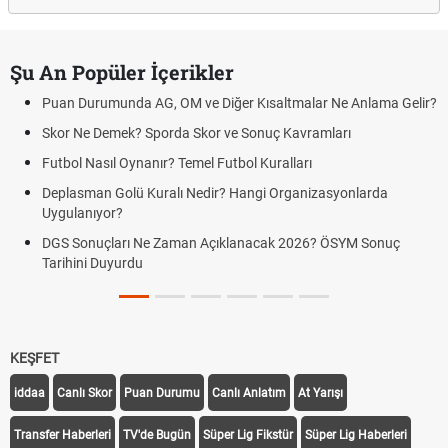
Şu An Popüler İçerikler
Puan Durumunda AG, OM ve Diğer Kısaltmalar Ne Anlama Gelir?
Skor Ne Demek? Sporda Skor ve Sonuç Kavramları
Futbol Nasıl Oynanır? Temel Futbol Kuralları
Deplasman Golü Kuralı Nedir? Hangi Organizasyonlarda
Uygulanıyor?
DGS Sonuçları Ne Zaman Açıklanacak 2026? ÖSYM Sonuç
Tarihini Duyurdu
KEŞFET
iddaa
Canlı Skor
Puan Durumu
Canlı Anlatım
At Yarışı
Transfer Haberleri
TV'de Bugün
Süper Lig Fikstür
Süper Lig Haberleri