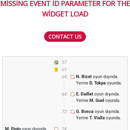
MISSING EVENT ID PARAMETER FOR THE
WIDGET LOAD
CONTACT US
37'
61'
N. Bizet
oyun dışında.
64'
Yerine
D. Tokpa
oyunda.
E. Daillet
oyun dışında.
64'
Yerine
M. Guel
oyunda.
G. Bosca
oyun dışında.
72'
Yerine
T. Vialla
oyunda.
M. Etuin
oyun dışında.
74'