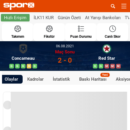
İLK11 KUR
Günün Özeti
At Yarışı Bankoları
TV
Hızlı Erişim
Takımım
Fikstür
Puan Durumu
Canlı Skor
06.08.2021
Maç Sonu
Concarneau
Red Star
2 - 0
G
G
G
B
G
G
G
M
M
M
Yeni
Olaylar
Kadrolar
İstatistik
Baskı Haritası
Aksiyon