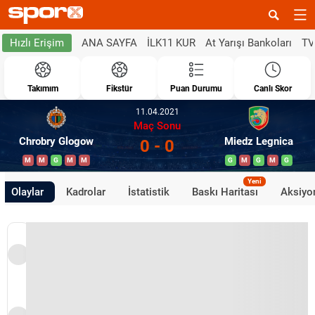
ANA SAYFA
İLK11 KUR
At Yarışı Bankoları
TV
Hızlı Erişim
Takımım
Fikstür
Puan Durumu
Canlı Skor
11.04.2021
Maç Sonu
Chrobry Glogow
Miedz Legnica
0 - 0
M
M
G
M
M
G
M
G
M
G
Yeni
Olaylar
Kadrolar
İstatistik
Baskı Haritası
Aksiyon