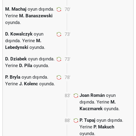
M. Machaj
oyun dışında.
70'
Yerine
M. Banaszewski
oyunda.
D. Kowalczyk
oyun
73'
dışında. Yerine
M.
Lebedynski
oyunda.
D. Dziabek
oyun dışında.
73'
Yerine
D. Pila
oyunda.
P. Bryla
oyun dışında.
78'
Yerine
J. Kolenc
oyunda.
Joan Román
oyun
83'
dışında. Yerine
M.
Kaczmarek
oyunda.
P. Tupaj
oyun dışında.
88'
Yerine
P. Makuch
oyunda.