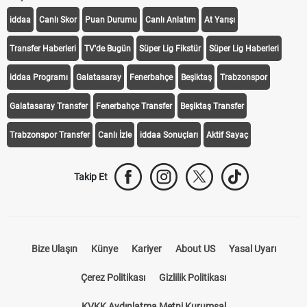
iddaa
Canlı Skor
Puan Durumu
Canlı Anlatım
At Yarışı
Transfer Haberleri
TV'de Bugün
Süper Lig Fikstür
Süper Lig Haberleri
iddaa Programı
Galatasaray
Fenerbahçe
Beşiktaş
Trabzonspor
Galatasaray Transfer
Fenerbahçe Transfer
Beşiktaş Transfer
Trabzonspor Transfer
Canlı İzle
iddaa Sonuçları
Aktif Sayaç
Takip Et
Bize Ulaşın
Künye
Kariyer
About US
Yasal Uyarı
Çerez Politikası
Gizlilik Politikası
KVKK Aydınlatma Metni Kurumsal