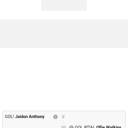
GOL!
Jaidon Anthony
8'
GOL IPTAL
Ollie Watkins
39'