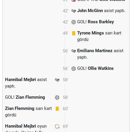
John McGinn
asist yaptı.
42'
GOL!
Ross Barkley
42'
Tyrone Mings
sarı kart
49'
gördü
Emiliano Martinez
asist
56'
yaptı.
GOL!
Ollie Watkins
56'
Hannibal Mejbri
asist
58'
yaptı.
GOL!
Zian Flemming
58'
Zian Flemming
sarı kart
60'
gördü
Hannibal Mejbri
oyun
69'