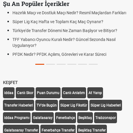
Şu An Popüler İçerikler
Hazırlık Maçı ve Dostluk Maçı Nedir? Resmî Maçlardan Farkları
Süper Lig Kaç Hafta ve Toplam Kaç Maç Oynanır?
Türkiye'de Transfer Dönemi Ne Zaman Başlıyor ve Bitiyor?
TFF Yabancı Oyuncu Kuralı Nedir? Güncel Sezonda Nasıl
Uygulanıyor?
PFDK Nedir? PFDK Açılımı, Görevleri ve Karar Süreci
KEŞFET
iddaa
Canlı Skor
Puan Durumu
Canlı Anlatım
At Yarışı
Transfer Haberleri
TV'de Bugün
Süper Lig Fikstür
Süper Lig Haberleri
iddaa Programı
Galatasaray
Fenerbahçe
Beşiktaş
Trabzonspor
Galatasaray Transfer
Fenerbahçe Transfer
Beşiktaş Transfer