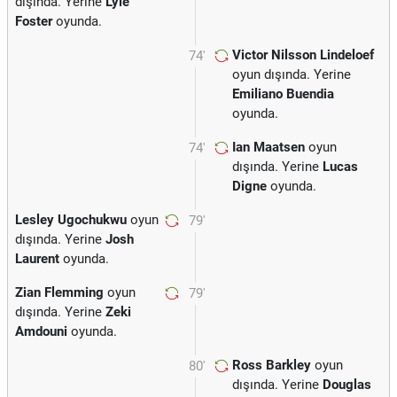
dışında. Yerine
Lyle
Foster
oyunda.
Victor Nilsson Lindeloef
74'
oyun dışında. Yerine
Emiliano Buendia
oyunda.
Ian Maatsen
oyun
74'
dışında. Yerine
Lucas
Digne
oyunda.
Lesley Ugochukwu
oyun
79'
dışında. Yerine
Josh
Laurent
oyunda.
Zian Flemming
oyun
79'
dışında. Yerine
Zeki
Amdouni
oyunda.
Ross Barkley
oyun
80'
dışında. Yerine
Douglas