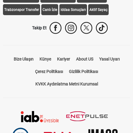
Trabzonspor Transfer
Canlı İzle
iddaa Sonuçları
Aktif Sayaç
Takip Et
Bize Ulaşın
Künye
Kariyer
About US
Yasal Uyarı
Çerez Politikası
Gizlilik Politikası
KVKK Aydınlatma Metni Kurumsal