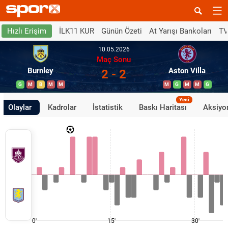
İLK11 KUR
Günün Özeti
At Yarışı Bankoları
TV
Hızlı Erişim
10.05.2026
Maç Sonu
Burnley
Aston Villa
2 - 2
G
M
B
M
M
M
G
M
M
G
Yeni
Olaylar
Kadrolar
İstatistik
Baskı Haritası
Aksiyon
0'
15'
30'