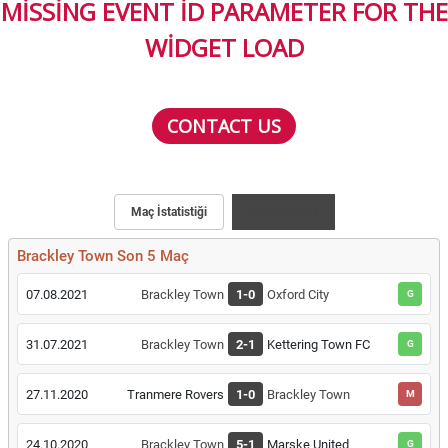
MISSING EVENT ID PARAMETER FOR THE
WIDGET LOAD
CONTACT US
Maç İstatistiği
Karşılaştırma
Brackley Town Son 5 Maç
07.08.2021
Brackley Town
1-0
Oxford City
G
31.07.2021
Brackley Town
2-1
Kettering Town FC
G
27.11.2020
Tranmere Rovers
1-0
Brackley Town
M
24.10.2020
Brackley Town
5-1
Marske United
G