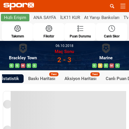
ANA SAYFA
İLK11 KUR
At Yarışı Bankoları
TV
Hızlı Erişim
Takımım
Fikstür
Puan Durumu
Canlı Skor
06.10.2018
Maç Sonu
Brackley Town
Marine
2 - 3
G
G
M
G
G
G
B
G
M
G
Yeni
Yeni
İstatistik
Baskı Haritası
Aksiyon Haritası
Canlı Puan