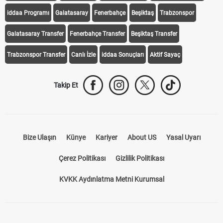
iddaa Programı
Galatasaray
Fenerbahçe
Beşiktaş
Trabzonspor
Galatasaray Transfer
Fenerbahçe Transfer
Beşiktaş Transfer
Trabzonspor Transfer
Canlı İzle
iddaa Sonuçları
Aktif Sayaç
Takip Et
Bize Ulaşın
Künye
Kariyer
About US
Yasal Uyarı
Çerez Politikası
Gizlilik Politikası
KVKK Aydınlatma Metni Kurumsal