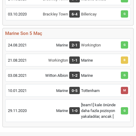
03.10.2020
Brackley Town
6-4
Billericay
G
Marine Son 5 Maç
24.08.2021
Marine
2-1
Workington
G
21.08.2021
Workington
1-1
Marine
B
03.08.2021
Witton Albion
1-2
Marine
G
10.01.2021
Marine
0-5
Tottenham
M
[team1] kale önünde
29.11.2020
Marine
1-0
daha fazla pozisyon
G
yakaladılar, ancak [