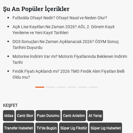
Şu An Popüler İçerikler
Futbolda Ofsayt Nedir? Ofsayt Nasıl ve Neden Olur?
Açık Lise Kayıtları Ne Zaman 2026? AÖL 2. Dönem Kayıt
Yenileme ve Yeni Kayıt Tarihleri
DGS Sonuçları Ne Zaman Açıklanacak 2026? ÖSYM Sonuç
Tarihini Duyurdu
Motorine İndirim Var mı? Motorin Fiyatlarında Beklenen İndirim
Tarihi
Fındık Fiyatı Açıklandı mı? 2026 TMO Fındık Alım Fiyatları Belli
Oldu mu?
KEŞFET
iddaa
Canlı Skor
Puan Durumu
Canlı Anlatım
At Yarışı
Transfer Haberleri
TV'de Bugün
Süper Lig Fikstür
Süper Lig Haberleri