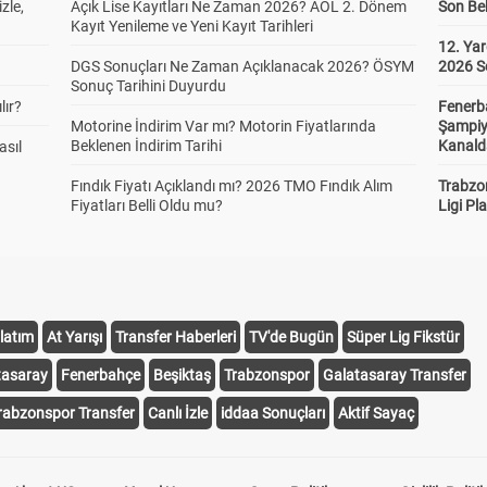
zle,
Açık Lise Kayıtları Ne Zaman 2026? AÖL 2. Dönem
Son Bek
Kayıt Yenileme ve Yeni Kayıt Tarihleri
12. Yar
DGS Sonuçları Ne Zaman Açıklanacak 2026? ÖSYM
2026 S
Sonuç Tarihini Duyurdu
lır?
Fenerb
Motorine İndirim Var mı? Motorin Fiyatlarında
Şampiy
Beklenen İndirim Tarihi
Kanald
asıl
Fındık Fiyatı Açıklandı mı? 2026 TMO Fındık Alım
Trabzo
Fiyatları Belli Oldu mu?
Ligi Pla
latım
At Yarışı
Transfer Haberleri
TV'de Bugün
Süper Lig Fikstür
tasaray
Fenerbahçe
Beşiktaş
Trabzonspor
Galatasaray Transfer
rabzonspor Transfer
Canlı İzle
iddaa Sonuçları
Aktif Sayaç