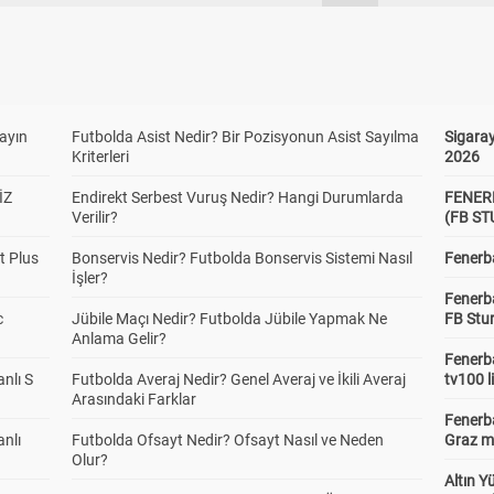
yayın
Futbolda Asist Nedir? Bir Pozisyonun Asist Sayılma
Sigaray
Kriterleri
2026
İZ
Endirekt Serbest Vuruş Nedir? Hangi Durumlarda
FENER
Verilir?
(FB S
t Plus
Bonservis Nedir? Futbolda Bonservis Sistemi Nasıl
Fenerba
İşler?
Fenerb
c
Jübile Maçı Nedir? Futbolda Jübile Yapmak Ne
FB Stu
Anlama Gelir?
Fenerba
anlı S
Futbolda Averaj Nedir? Genel Averaj ve İkili Averaj
tv100 l
Arasındaki Farklar
Fenerba
anlı
Futbolda Ofsayt Nedir? Ofsayt Nasıl ve Neden
Graz ma
Olur?
Altın Y