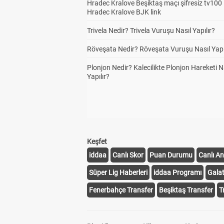
Hradec Kralove Beşiktaş maçı şifresiz tv100 i
Hradec Kralove BJK link
Trivela Nedir? Trivela Vuruşu Nasıl Yapılır?
Röveşata Nedir? Röveşata Vuruşu Nasıl Yapı
Plonjon Nedir? Kalecilikte Plonjon Hareketi N
Yapılır?
Keşfet
iddaa
Canlı Skor
Puan Durumu
Canlı An
Süper Lig Haberleri
iddaa Programı
Gala
Fenerbahçe Transfer
Beşiktaş Transfer
T