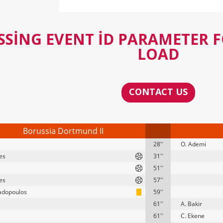
SSING EVENT ID PARAMETER 
LOAD
CONTACT US
Borussia Dortmund II
28''
O. Ademi
es
31''
51''
es
57''
adopoulos
59''
61''
A. Bakir
61''
C. Ekene