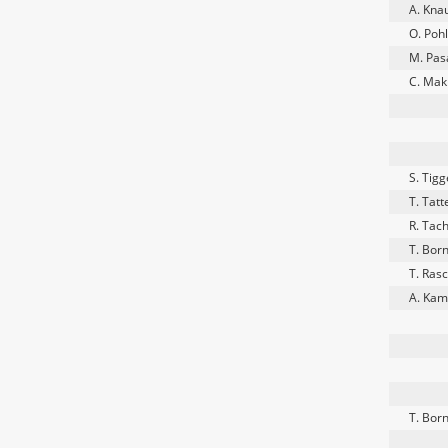
A. Knau
O. Poh
M. Pas
C. Mak
S. Tigg
T. Tat
R. Tach
T. Bo
T. Rasc
A. Kam
T. Bo