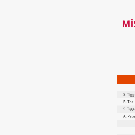
MI
S. Tigg
B. Taz
S. Tigg
A. Pap