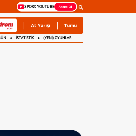
SPORX YOUTUBE
Abone Ol
At Yarışı
Tümü
GÜN
İSTATİSTİK
(YENİ) OYUNLAR