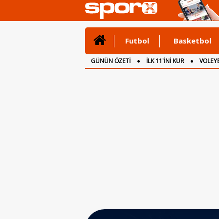
Futbol
Basketbol
GÜNÜN ÖZETİ
İLK 11'İNİ KUR
VOLEYB
CANLI ANLATIM
İNGİLTERE