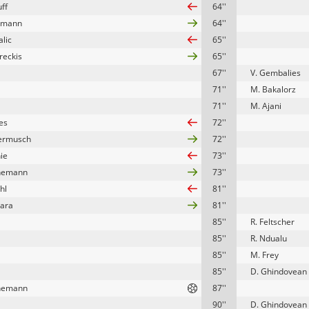
ff
64''
lmann
64''
alic
65''
reckis
65''
67''
V. Gembalies
71''
M. Bakalorz
71''
M. Ajani
es
72''
termusch
72''
ie
73''
rnemann
73''
hl
81''
ara
81''
85''
R. Feltscher
85''
R. Ndualu
85''
M. Frey
85''
D. Ghindovean
rnemann
87''
90''
D. Ghindovean