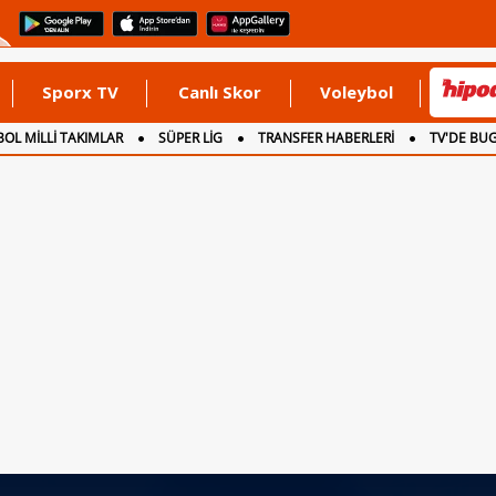
Sporx TV
Canlı Skor
Voleybol
OL MİLLİ TAKIMLAR
SÜPER LİG
TRANSFER HABERLERİ
TV'DE BU