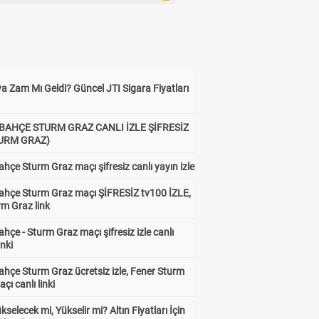
a Zam Mı Geldi? Güncel JTI Sigara Fiyatları
BAHÇE STURM GRAZ CANLI İZLE ŞİFRESİZ
TURM GRAZ)
hçe Sturm Graz maçı şifresiz canlı yayın izle
ahçe Sturm Graz maçı ŞİFRESİZ tv100 İZLE,
rm Graz link
hçe - Sturm Graz maçı şifresiz izle canlı
inki
hçe Sturm Graz ücretsiz izle, Fener Sturm
çı canlı linki
ükselecek mi, Yükselir mi? Altın Fiyatları İçin