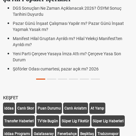
DGS Sonuçları Ne Zaman Açıklanacak 2026? ÖSYM Sonuç
Tarihini Duyurdu
Pazar Günü İnşaat Çalışması Yapılır mı? Pazar Günü İnşaat
Yapmak Yasak mı?
Manifest Hilal Gruptan Ayrıldı mı? Hilal Yelekçi Manifest'ten
Ayrıldı mı?
Yeni Parti Çerçeve Yasaya İmza Attı mı? Çerçeve Yasa Son
Durum
Şöförler Odası cumartesi, pazar açık mı? 2026
KEŞFET
iddaa
Canlı Skor
Puan Durumu
Canlı Anlatım
At Yarışı
Transfer Haberleri
TV'de Bugün
Süper Lig Fikstür
Süper Lig Haberleri
iddaa Programı
Galatasaray
Fenerbahçe
Beşiktaş
Trabzonspor