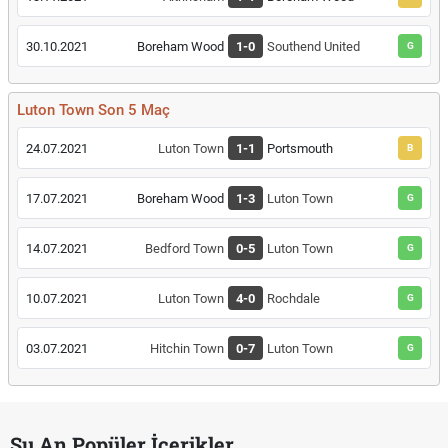
30.10.2021
Boreham Wood
1-0
Southend United
G
Luton Town Son 5 Maç
24.07.2021
Luton Town
1-1
Portsmouth
B
17.07.2021
Boreham Wood
1-3
Luton Town
G
14.07.2021
Bedford Town
0-5
Luton Town
G
10.07.2021
Luton Town
4-0
Rochdale
G
03.07.2021
Hitchin Town
0-7
Luton Town
G
Şu An Popüler İçerikler