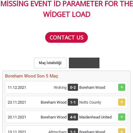
MISSING EVENT ID PARAMETER FOR THE
WIDGET LOAD
CONTACT US
Maç İstatistiği
Karşılaştırma
Boreham Wood Son 5 Maç
11.12.2021
Woking
0-2
Boreham Wood
G
23.11.2021
Boreham Wood
1-1
Notts County
B
20.11.2021
Boreham Wood
4-0
Maidenhead United
G
13.11.2021
Altrincham
1-1
Boreham Wood
B