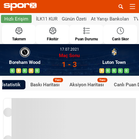
İLK11 KUR
Günün Özeti
At Yarışı Bankoları
TV
Hızlı Erişim
Takımım
Fikstür
Puan Durumu
Canlı Skor
17.07.2021
Maç Sonu
Boreham Wood
Luton Town
1 - 3
G
B
G
B
G
B
G
G
G
G
Yeni
Yeni
İstatistik
Baskı Haritası
Aksiyon Haritası
Canlı Puan