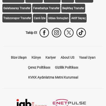
Galatasaray Transfer
Fenerbahçe Transfer
Beşiktaş Transfer
Trabzonspor Transfer
Canlı İzle
iddaa Sonuçları
Aktif Sayaç
Takip Et
Bize Ulaşın
Künye
Kariyer
About US
Yasal Uyarı
Çerez Politikası
Gizlilik Politikası
KVKK Aydınlatma Metni Kurumsal