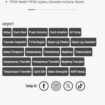
PFDK Nedir? PFDK Açılımı, Görevleri ve Karar Süreci
KEŞFET
iddaa
Canlı Skor
Puan Durumu
Canlı Anlatım
At Yarışı
Transfer Haberleri
TV'de Bugün
Süper Lig Fikstür
Süper Lig Haberleri
iddaa Programı
Galatasaray
Fenerbahçe
Beşiktaş
Trabzonspor
Galatasaray Transfer
Fenerbahçe Transfer
Beşiktaş Transfer
Trabzonspor Transfer
Canlı İzle
iddaa Sonuçları
Aktif Sayaç
Takip Et