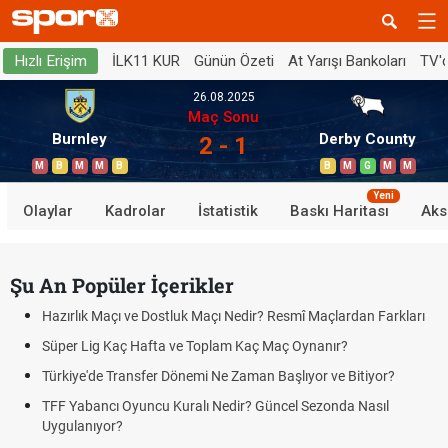
İLK11 KUR
Günün Özeti
At Yarışı Bankoları
TV'
Hızlı Erişim
26.08.2025
Maç Sonu
Burnley
Derby County
2 - 1
M
B
M
M
B
B
M
G
M
M
Yeni
Olaylar
Kadrolar
İstatistik
Baskı Haritası
Aks
Şu An Popüler İçerikler
Hazırlık Maçı ve Dostluk Maçı Nedir? Resmî Maçlardan Farkları
Süper Lig Kaç Hafta ve Toplam Kaç Maç Oynanır?
Türkiye'de Transfer Dönemi Ne Zaman Başlıyor ve Bitiyor?
TFF Yabancı Oyuncu Kuralı Nedir? Güncel Sezonda Nasıl
Uygulanıyor?