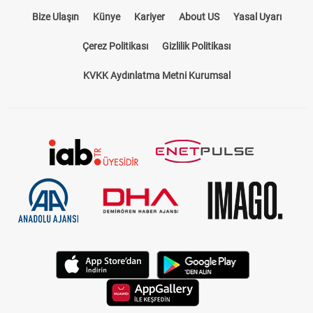
Bize Ulaşın
Künye
Kariyer
About US
Yasal Uyarı
Çerez Politikası
Gizlilik Politikası
KVKK Aydınlatma Metni Kurumsal