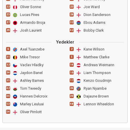
Oliver Sonne
Joe Ward
22
23
Lucas Pires
Dion Sanderson
23
28
Armando Broja
Ebou Adams
27
32
Josh Laurent
Bobby Clark
29
42
Yedekler
Axel Tuanzebe
Kane Wilson
6
2
Mike Tresor
Matthew Clarke
31
5
Vaclav Hladky
Andreas Weimann
32
14
Jaydon Banel
Liam Thompson
34
16
Ashley Barnes
Kenzo Goudmijn
35
17
Tom Tweedy
Ryan Nyambe
42
24
Hannes Delcroix
Dajaune Brown
44
39
Marley Leuluai
Lennon Wheeldon
53
48
Oliver Pimlott
54