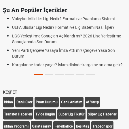
Şu An Popüler İçerikler
Voleybol Milletler Ligi Nedir? Formatı ve Puanlama Sistemi
UEFA Uluslar Ligi Nedir? Formatı ve Lig Sistemi Nasıl İşler?
LGS Yerleştirme Sonuçları Açıklandı mı? 2026 Lise Yerleştirme
Sonuçlarında Son Durum
Yeni Parti Çerçeve Yasaya İmza Attı mı? Çerçeve Yasa Son
Durum
Kargalar ne kadar yaşar? İslam dininde karga ne anlama gelir?
KEŞFET
iddaa
Canlı Skor
Puan Durumu
Canlı Anlatım
At Yarışı
Transfer Haberleri
TV'de Bugün
Süper Lig Fikstür
Süper Lig Haberleri
iddaa Programı
Galatasaray
Fenerbahçe
Beşiktaş
Trabzonspor