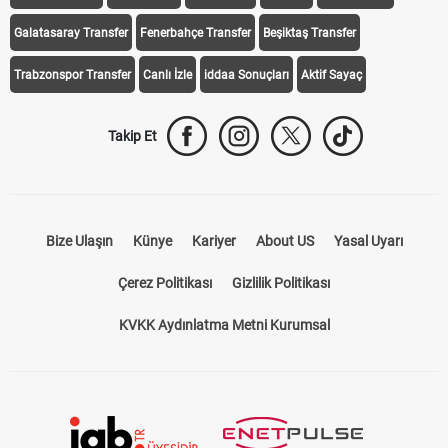
Galatasaray Transfer
Fenerbahçe Transfer
Beşiktaş Transfer
Trabzonspor Transfer
Canlı İzle
iddaa Sonuçları
Aktif Sayaç
Takip Et
Bize Ulaşın
Künye
Kariyer
About US
Yasal Uyarı
Çerez Politikası
Gizlilik Politikası
KVKK Aydınlatma Metni Kurumsal