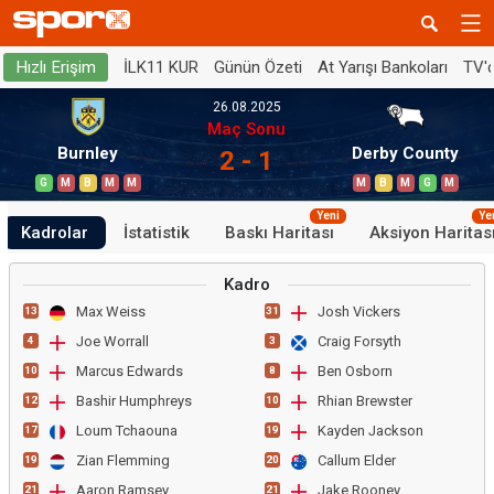
İLK11 KUR
Günün Özeti
At Yarışı Bankoları
TV'
Hızlı Erişim
26.08.2025
Maç Sonu
Burnley
Derby County
2 - 1
G
M
B
M
M
M
B
M
G
M
Yeni
Ye
Kadrolar
İstatistik
Baskı Haritası
Aksiyon Haritas
Kadro
Max Weiss
Josh Vickers
13
31
Joe Worrall
Craig Forsyth
4
3
Marcus Edwards
Ben Osborn
10
8
Bashir Humphreys
Rhian Brewster
12
10
Loum Tchaouna
Kayden Jackson
17
19
Zian Flemming
Callum Elder
19
20
Aaron Ramsey
Jake Rooney
21
21