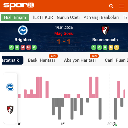
İLK11 KUR
Günün Özeti
At Yarışı Bankoları
TV
Hızlı Erişim
19.01.2026
Maç Sonu
Brighton
Bournemouth
1 - 1
G
G
M
M
G
G
G
G
B
B
Yeni
Yeni
İstatistik
Baskı Haritası
Aksiyon Haritası
Canlı Puan
0'
15'
30'