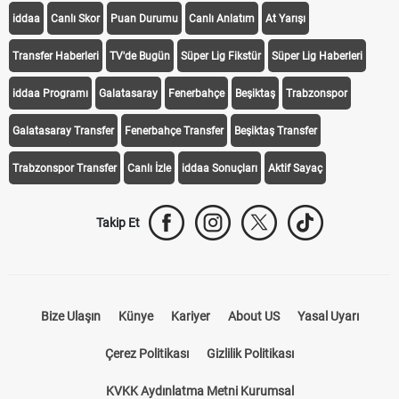
iddaa
Canlı Skor
Puan Durumu
Canlı Anlatım
At Yarışı
Transfer Haberleri
TV'de Bugün
Süper Lig Fikstür
Süper Lig Haberleri
iddaa Programı
Galatasaray
Fenerbahçe
Beşiktaş
Trabzonspor
Galatasaray Transfer
Fenerbahçe Transfer
Beşiktaş Transfer
Trabzonspor Transfer
Canlı İzle
iddaa Sonuçları
Aktif Sayaç
Takip Et
Bize Ulaşın
Künye
Kariyer
About US
Yasal Uyarı
Çerez Politikası
Gizlilik Politikası
KVKK Aydınlatma Metni Kurumsal