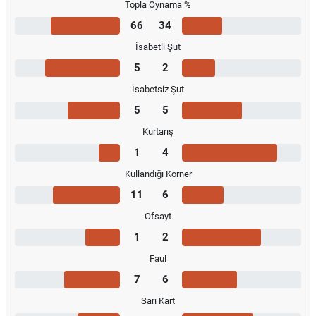
Topla Oynama %
66
34
İsabetli Şut
5
2
İsabetsiz Şut
5
5
Kurtarış
1
4
Kullandığı Korner
11
6
Ofsayt
1
2
Faul
7
6
Sarı Kart