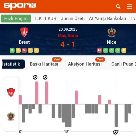
İLK11 KUR
Günün Özeti
At Yarışı Bankoları
TV
Hızlı Erişim
20.09.2025
Maç Sonu
Brest
Nice
4 - 1
G
B
M
B
B
M
G
G
G
B
Yeni
Yeni
İstatistik
Baskı Haritası
Aksiyon Haritası
Canlı Puan
0'
15'
30'