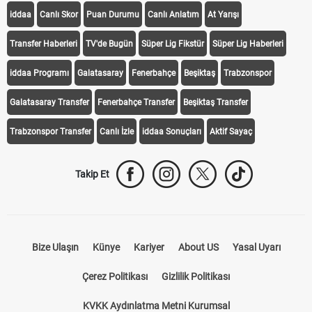
iddaa
Canlı Skor
Puan Durumu
Canlı Anlatım
At Yarışı
Transfer Haberleri
TV'de Bugün
Süper Lig Fikstür
Süper Lig Haberleri
iddaa Programı
Galatasaray
Fenerbahçe
Beşiktaş
Trabzonspor
Galatasaray Transfer
Fenerbahçe Transfer
Beşiktaş Transfer
Trabzonspor Transfer
Canlı İzle
iddaa Sonuçları
Aktif Sayaç
Takip Et
Bize Ulaşın
Künye
Kariyer
About US
Yasal Uyarı
Çerez Politikası
Gizlilik Politikası
KVKK Aydınlatma Metni Kurumsal