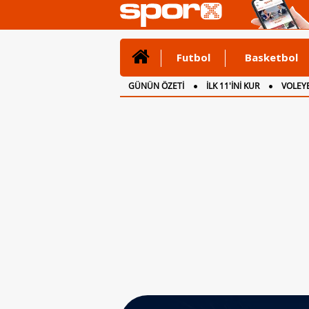
Futbol
Basketbol
GÜNÜN ÖZETİ
İLK 11'İNİ KUR
VOLEYB
CANLI ANLATIM
İNGİLTERE