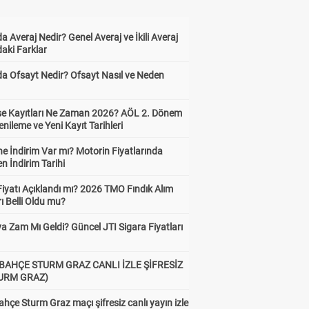
a Averaj Nedir? Genel Averaj ve İkili Averaj
aki Farklar
da Ofsayt Nedir? Ofsayt Nasıl ve Neden
ise Kayıtları Ne Zaman 2026? AÖL 2. Dönem
enileme ve Yeni Kayıt Tarihleri
e İndirim Var mı? Motorin Fiyatlarında
n İndirim Tarihi
Fiyatı Açıklandı mı? 2026 TMO Fındık Alım
rı Belli Oldu mu?
a Zam Mı Geldi? Güncel JTI Sigara Fiyatları
BAHÇE STURM GRAZ CANLI İZLE ŞİFRESİZ
TURM GRAZ)
hçe Sturm Graz maçı şifresiz canlı yayın izle