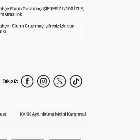
ahçe Sturm Graz maçı ŞİFRESİZ tv100 İZLE,
rm Graz link
hçe - Sturm Graz maçı şifresiz izle canlı
inki
Takip Et
kası
KVKK Aydınlatma Metni Kurumsal