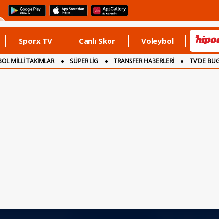
Sporx TV
Canlı Skor
Voleybol
OL MİLLİ TAKIMLAR
SÜPER LİG
TRANSFER HABERLERİ
TV'DE BU