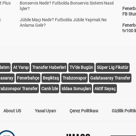
t Plus
Bonservis Nedir? Futbolda Bonservis Sistemi Nasıl
İşler?
Fenerb
FB Stu
c
Jübile Maçı Nedir? Futbolda Jübile Yapmak Ne
Anlama Gelir?
Fenerba
tv100 l
latım
At Yarışı
Transfer Haberleri
TV'de Bugün
Süper Lig Fikstür
tasaray
Fenerbahçe
Beşiktaş
Trabzonspor
Galatasaray Transfer
rabzonspor Transfer
Canlı İzle
iddaa Sonuçları
Aktif Sayaç
About US
Yasal Uyarı
Çerez Politikası
Gizlilik Politi