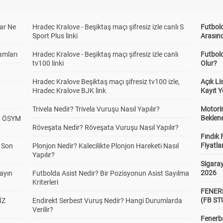
ar Ne
Hradec Kralove - Beşiktaş maçı şifresiz izle canlı S
Futbold
Sport Plus linki
Arasınd
amları
Hradec Kralove - Beşiktaş maçı şifresiz izle canlı
Futbol
tv100 linki
Olur?
Hradec Kralove Beşiktaş maçı şifresiz tv100 izle,
Açık L
Hradec Kralove BJK link
Kayıt Y
Trivela Nedir? Trivela Vuruşu Nasıl Yapılır?
Motorin
Beklene
? ÖSYM
Röveşata Nedir? Röveşata Vuruşu Nasıl Yapılır?
Fındık 
Fiyatla
a Son
Plonjon Nedir? Kalecilikte Plonjon Hareketi Nasıl
Yapılır?
Sigaray
2026
yayın
Futbolda Asist Nedir? Bir Pozisyonun Asist Sayılma
Kriterleri
FENER
(FB S
İZ
Endirekt Serbest Vuruş Nedir? Hangi Durumlarda
Verilir?
Fenerba