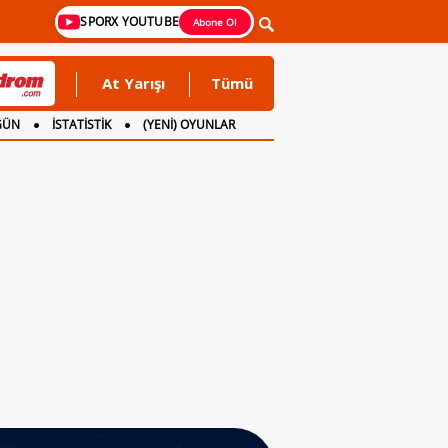
SPORX YOUTUBE
Abone Ol
At Yarışı
Tümü
GÜN
İSTATİSTİK
(YENİ) OYUNLAR