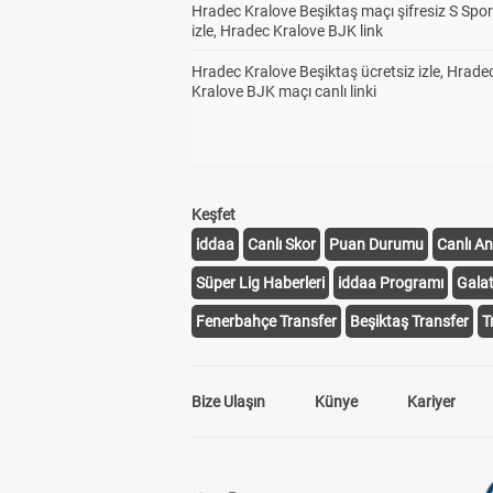
Hradec Kralove Beşiktaş maçı şifresiz S Spor
izle, Hradec Kralove BJK link
Hradec Kralove Beşiktaş ücretsiz izle, Hrade
Kralove BJK maçı canlı linki
Keşfet
iddaa
Canlı Skor
Puan Durumu
Canlı An
Süper Lig Haberleri
iddaa Programı
Gala
Fenerbahçe Transfer
Beşiktaş Transfer
T
Bize Ulaşın
Künye
Kariyer