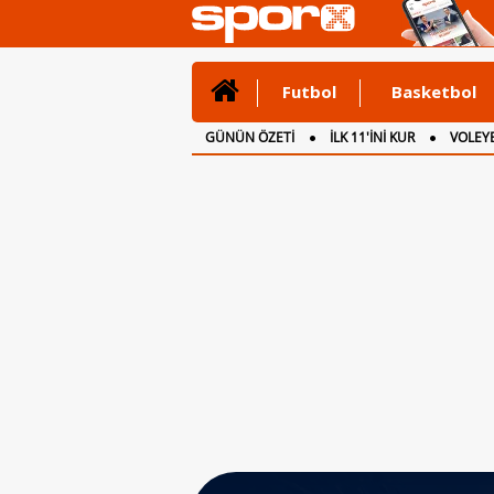
Futbol
Basketbol
GÜNÜN ÖZETİ
İLK 11'İNİ KUR
VOLEYB
CANLI ANLATIM
İNGİLTERE