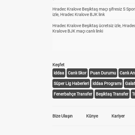
Hradec Kralove Beşiktaş maçı şifresiz S Spor
izle, Hradec Kralove BJK link
Hradec Kralove Beşiktaş ücretsiz izle, Hrade
Kralove BJK maçı canlı linki
Keşfet
iddaa
Canlı Skor
Puan Durumu
Canlı An
Süper Lig Haberleri
iddaa Programı
Gala
Fenerbahçe Transfer
Beşiktaş Transfer
T
Bize Ulaşın
Künye
Kariyer