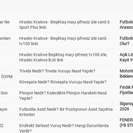
ar Ne
Hradec Kralove - Beşiktaş maçı şifresiz izle canlı S
Futbold
Sport Plus linki
Arasınd
amları
Hradec Kralove - Beşiktaş maçı şifresiz izle canlı
Futbol
tv100 linki
Olur?
Hradec Kralove Beşiktaş maçı şifresiz tv100 izle,
Açık L
Hradec Kralove BJK link
Kayıt Y
Trivela Nedir? Trivela Vuruşu Nasıl Yapılır?
Motorin
Beklene
? ÖSYM
Röveşata Nedir? Röveşata Vuruşu Nasıl Yapılır?
Fındık 
Fiyatla
a Son
Plonjon Nedir? Kalecilikte Plonjon Hareketi Nasıl
Yapılır?
Sigaray
2026
yayın
Futbolda Asist Nedir? Bir Pozisyonun Asist Sayılma
Kriterleri
FENER
(FB S
İZ
Endirekt Serbest Vuruş Nedir? Hangi Durumlarda
Verilir?