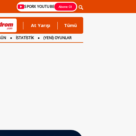
SPORX YOUTUBE
Abone Ol
At Yarışı
Tümü
GÜN
İSTATİSTİK
(YENİ) OYUNLAR