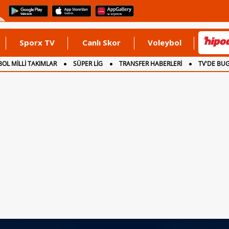
Sporx TV
Canlı Skor
Voleybol
OL MİLLİ TAKIMLAR
SÜPER LİG
TRANSFER HABERLERİ
TV'DE BU