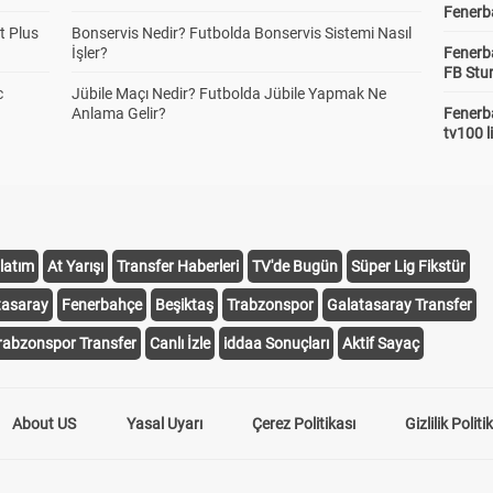
Fenerba
t Plus
Bonservis Nedir? Futbolda Bonservis Sistemi Nasıl
İşler?
Fenerb
FB Stu
c
Jübile Maçı Nedir? Futbolda Jübile Yapmak Ne
Anlama Gelir?
Fenerba
tv100 l
latım
At Yarışı
Transfer Haberleri
TV'de Bugün
Süper Lig Fikstür
tasaray
Fenerbahçe
Beşiktaş
Trabzonspor
Galatasaray Transfer
rabzonspor Transfer
Canlı İzle
iddaa Sonuçları
Aktif Sayaç
About US
Yasal Uyarı
Çerez Politikası
Gizlilik Politi