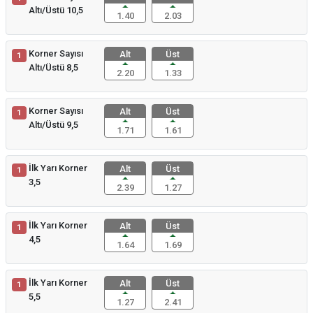
Altı/Üstü 10,5
1.40
2.03
Korner Sayısı
Alt
Üst
1
Altı/Üstü 8,5
2.20
1.33
Korner Sayısı
Alt
Üst
1
Altı/Üstü 9,5
1.71
1.61
İlk Yarı Korner
Alt
Üst
1
3,5
2.39
1.27
İlk Yarı Korner
Alt
Üst
1
4,5
1.64
1.69
İlk Yarı Korner
Alt
Üst
1
5,5
1.27
2.41