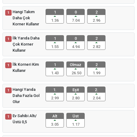
Hangi Takım
1
0
2
1
Daha Çok
1.36
7.04
2.96
Korner Kullanır
İlk Yarıda Daha
1
0
2
1
Çok Korner
1.55
4.94
2.82
Kullanır
İlk Korneri Kim
1
Olmaz
2
1
Kullanır
1.43
26.50
1.99
Hangi Yarıda
1.
Eşit
2.
1
Daha Fazla Gol
2.99
2.80
2.04
Olur
Ev Sahibi Altı/
Alt
Üst
1
Üstü 0,5
3.05
1.17