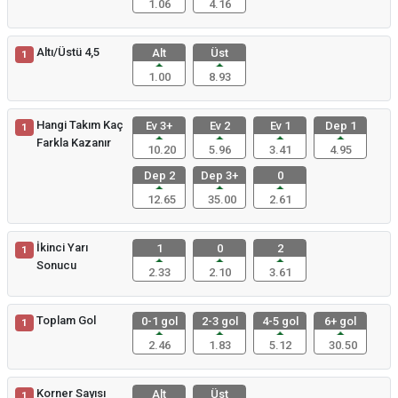
1.06
4.16
Altı/Üstü 4,5
Alt
Üst
1
1.00
8.93
Hangi Takım Kaç
Ev 3+
Ev 2
Ev 1
Dep 1
1
Farkla Kazanır
10.20
5.96
3.41
4.95
Dep 2
Dep 3+
0
12.65
35.00
2.61
İkinci Yarı
1
0
2
1
Sonucu
2.33
2.10
3.61
Toplam Gol
0-1 gol
2-3 gol
4-5 gol
6+ gol
1
2.46
1.83
5.12
30.50
Korner Sayısı
Alt
Üst
1