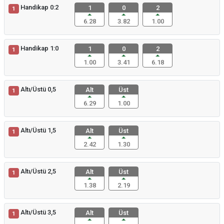
Handikap 0:2
1
0
2
1
6.28
3.82
1.00
Handikap 1:0
1
0
2
1
1.00
3.41
6.18
Altı/Üstü 0,5
Alt
Üst
1
6.29
1.00
Altı/Üstü 1,5
Alt
Üst
1
2.42
1.30
Altı/Üstü 2,5
Alt
Üst
1
1.38
2.19
Altı/Üstü 3,5
Alt
Üst
1