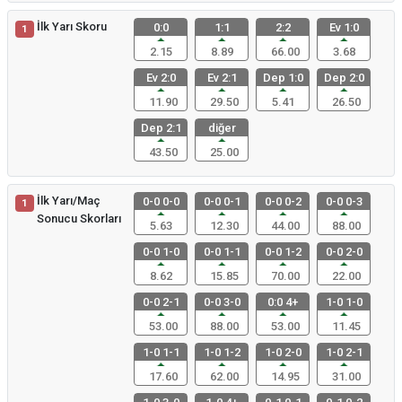
İlk Yarı Skoru
0:0
1:1
2:2
Ev 1:0
1
2.15
8.89
66.00
3.68
Ev 2:0
Ev 2:1
Dep 1:0
Dep 2:0
11.90
29.50
5.41
26.50
Dep 2:1
diğer
43.50
25.00
İlk Yarı/Maç
0-0 0-0
0-0 0-1
0-0 0-2
0-0 0-3
1
Sonucu Skorları
5.63
12.30
44.00
88.00
0-0 1-0
0-0 1-1
0-0 1-2
0-0 2-0
8.62
15.85
70.00
22.00
0-0 2-1
0-0 3-0
0:0 4+
1-0 1-0
53.00
88.00
53.00
11.45
1-0 1-1
1-0 1-2
1-0 2-0
1-0 2-1
17.60
62.00
14.95
31.00