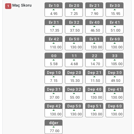
Maç Skoru
Ev 1:0
Ev 2:0
Ev 2:1
Ev 3:0
1
4.95
7.25
7.90
15.95
Ev 3:1
Ev 3:2
Ev 4:0
Ev 4:1
17.35
37.50
46.50
51.00
Ev 4:2
Ev 5:0
Ev 5:1
Ev 6:0
110.00
130.00
130.00
130.00
0:0
1:1
2:2
3:3
5.58
4.68
14.70
105.00
Dep 1:0
Dep 2:0
Dep 2:1
Dep 3:0
7.15
15.30
11.50
49.50
Dep 3:1
Dep 3:2
Dep 4:0
Dep 4:1
37.00
55.00
130.00
130.00
Dep 4:2
Dep 5:0
Dep 5:1
Dep 6:0
130.00
130.00
130.00
130.00
diğer
77.00