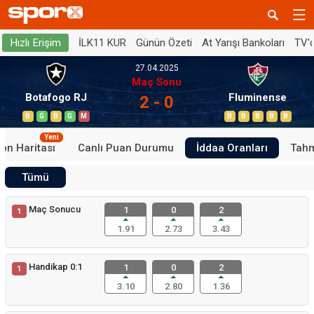
İLK11 KUR
Günün Özeti
At Yarışı Bankoları
TV'
Hızlı Erişim
27.04.2025
Maç Sonu
Botafogo RJ
Fluminense
2 - 0
B
G
B
G
M
B
B
B
B
B
Yeni
on Haritası
Canlı Puan Durumu
İddaa Oranları
Tahm
Tümü
Maç Sonucu
1
0
2
1
1.91
2.73
3.43
Handikap 0:1
1
0
2
1
3.10
2.80
1.36