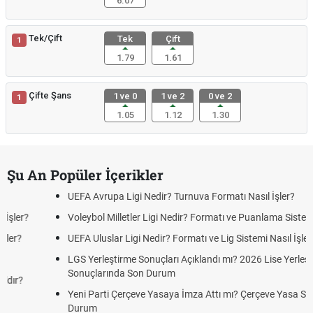
6.07
Tek/Çift
Tek
Çift
1
1.79
1.61
Çifte Şans
1 ve 0
1 ve 2
0 ve 2
1
1.05
1.12
1.30
Şu An Popüler İçerikler
UEFA Avrupa Ligi Nedir? Turnuva Formatı Nasıl İşler?
Voleybol Milletler Ligi Nedir? Formatı ve Puanlama Sistemi
UEFA Uluslar Ligi Nedir? Formatı ve Lig Sistemi Nasıl İşler?
LGS Yerleştirme Sonuçları Açıklandı mı? 2026 Lise Yerleştirme
Sonuçlarında Son Durum
Yeni Parti Çerçeve Yasaya İmza Attı mı? Çerçeve Yasa Son
Durum