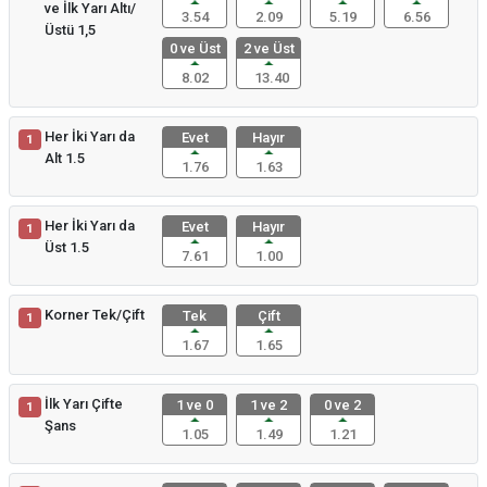
ve İlk Yarı Altı/
3.54
2.09
5.19
6.56
Üstü 1,5
0 ve Üst
2 ve Üst
8.02
13.40
Her İki Yarı da
Evet
Hayır
1
Alt 1.5
1.76
1.63
Her İki Yarı da
Evet
Hayır
1
Üst 1.5
7.61
1.00
Korner Tek/Çift
Tek
Çift
1
1.67
1.65
İlk Yarı Çifte
1 ve 0
1 ve 2
0 ve 2
1
Şans
1.05
1.49
1.21