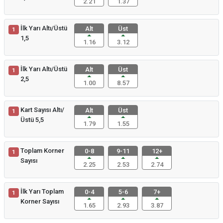
2.21
1.37
İlk Yarı Altı/Üstü
Alt
Üst
1
1,5
1.16
3.12
İlk Yarı Altı/Üstü
Alt
Üst
1
2,5
1.00
8.57
Kart Sayısı Altı/
Alt
Üst
1
Üstü 5,5
1.79
1.55
Toplam Korner
0-8
9-11
12+
1
Sayısı
2.25
2.53
2.74
İlk Yarı Toplam
0-4
5-6
7+
1
Korner Sayısı
1.65
2.93
3.87