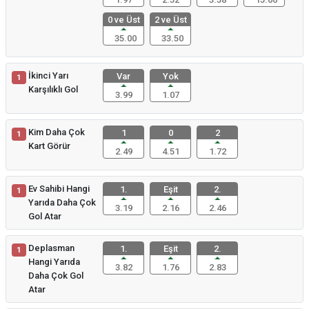
0 ve Üst
2 ve Üst
35.00
33.50
İkinci Yarı
Var
Yok
1
Karşılıklı Gol
3.99
1.07
Kim Daha Çok
1
0
2
1
Kart Görür
2.49
4.51
1.72
Ev Sahibi Hangi
1.
Eşit
2.
1
Yarıda Daha Çok
3.19
2.16
2.46
Gol Atar
Deplasman
1.
Eşit
2.
1
Hangi Yarıda
3.82
1.76
2.83
Daha Çok Gol
Atar