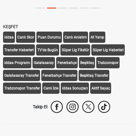
KEŞFET
iddaa
Canlı Skor
Puan Durumu
Canlı Anlatım
At Yarışı
Transfer Haberleri
TV'de Bugün
Süper Lig Fikstür
Süper Lig Haberleri
iddaa Programı
Galatasaray
Fenerbahçe
Beşiktaş
Trabzonspor
Galatasaray Transfer
Fenerbahçe Transfer
Beşiktaş Transfer
Trabzonspor Transfer
Canlı İzle
iddaa Sonuçları
Aktif Sayaç
Takip Et