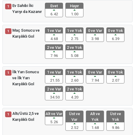
Ev Sahibi İki
Evet
Hayır
1
Yarıyı da Kazanır
6.42
1.00
Maç Sonucu ve
1 ve Var
1 ve Yok
0 ve Var
0 ve Yok
1
Karşılıklı Gol
4.68
2.75
3.98
6.39
2 ve Var
2 ve Yok
7.96
5.08
İlk Yarı Sonucu
1 ve Var
1 ve Yok
0 ve Var
0 ve Yok
1
ve İlk Yarı
21.55
2.60
7.94
2.07
Karşılıklı Gol
2 ve Var
2 ve Yok
34.50
4.20
Altı/Üstü 2,5 ve
Alt ve Var
Üst ve
Alt ve
Üst ve
1
Karşılıklı Gol
Var
Yok
Yok
5.26
2.52
1.68
9.86