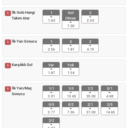
İlk Golü Hangi
1
Gol
2
1
Takım Atar
Olmaz
1.64
2.34
7.00
İlk Yarı Sonucu
1
0
2
1
2.56
1.81
4.19
Karşılıklı Gol
Var
Yok
1
1.87
1.54
İlk Yarı/Maç
1/1
1/0
1/2
0/1
1
Sonucu
3.01
13.65
35.00
4.68
0/0
0/2
2/1
2/0
3.77
7.36
31.00
14.65
2/2