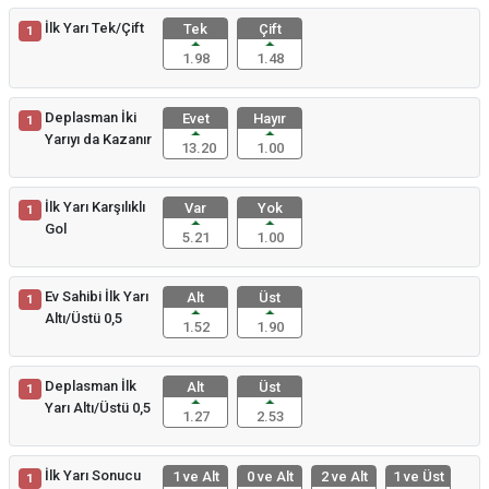
İlk Yarı Tek/Çift
Tek
Çift
1
1.98
1.48
Deplasman İki
Evet
Hayır
1
Yarıyı da Kazanır
13.20
1.00
İlk Yarı Karşılıklı
Var
Yok
1
Gol
5.21
1.00
Ev Sahibi İlk Yarı
Alt
Üst
1
Altı/Üstü 0,5
1.52
1.90
Deplasman İlk
Alt
Üst
1
Yarı Altı/Üstü 0,5
1.27
2.53
İlk Yarı Sonucu
1 ve Alt
0 ve Alt
2 ve Alt
1 ve Üst
1