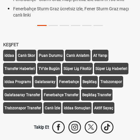
Fenerbahçe Sturm Graz ücretsiz izle, Fener Sturm Graz maçı
canlı linki
KEŞFET
iddaa
Canlı Skor
Puan Durumu
Canlı Anlatım
At Yarışı
Transfer Haberleri
TV'de Bugün
Süper Lig Fikstür
Süper Lig Haberleri
iddaa Programı
Galatasaray
Fenerbahçe
Beşiktaş
Trabzonspor
Galatasaray Transfer
Fenerbahçe Transfer
Beşiktaş Transfer
Trabzonspor Transfer
Canlı İzle
iddaa Sonuçları
Aktif Sayaç
Takip Et