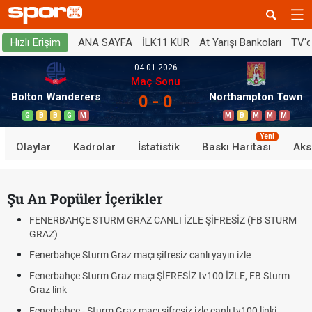
ANA SAYFA
İLK11 KUR
At Yarışı Bankoları
TV'
Hızlı Erişim
04.01.2026
Maç Sonu
Bolton Wanderers
Northampton Town
0 - 0
G
B
B
G
M
M
B
M
M
M
Yeni
Olaylar
Kadrolar
İstatistik
Baskı Haritası
Aks
Şu An Popüler İçerikler
FENERBAHÇE STURM GRAZ CANLI İZLE ŞİFRESİZ (FB STURM
GRAZ)
Fenerbahçe Sturm Graz maçı şifresiz canlı yayın izle
Fenerbahçe Sturm Graz maçı ŞİFRESİZ tv100 İZLE, FB Sturm
Graz link
Fenerbahçe - Sturm Graz maçı şifresiz izle canlı tv100 linki