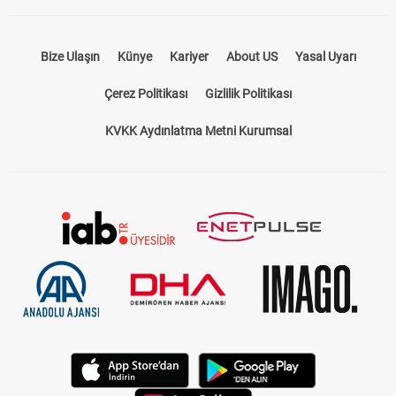
Bize Ulaşın
Künye
Kariyer
About US
Yasal Uyarı
Çerez Politikası
Gizlilik Politikası
KVKK Aydınlatma Metni Kurumsal