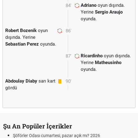
Adriano
oyun dışında.
84'
Yerine
Sergio Araujo
oyunda.
Robert Bozenik
oyun
86'
dışında. Yerine
Sebastian Perez
oyunda.
Ricardinho
oyun dışında.
87'
Yerine
Matheusinho
oyunda.
Abdoulay Diaby
sarı kart
90'
gördü
Şu An Popüler İçerikler
rler Odası cumartesi, pazar açık mı? 2026
Aras Ka