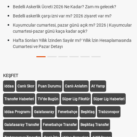
Cumarte
lli Askerlik Ücreti 2026 Ne Kadar? Zam mı gelecek?
Hazırlı
lli askerlik çarşı izni var mı? 2026 ziyaret var mı?
Süper L
mcular cumartesi, pazar günü açık mı? 2026 | Kuyumcular
rtesi-pazar günü kaça kadar açık?
Türkiye
a Sonları Yıllık İzinden Sayılır mı? Yıllık İzin Hesaplamasında
TFF Yab
rtesi ve Pazar Detayı
Uygula
KEŞFET
iddaa
Canlı Skor
Puan Durumu
Canlı Anlatım
At Yarışı
Transfer Haberleri
TV'de Bugün
Süper Lig Fikstür
Süper Lig Haberleri
iddaa Programı
Galatasaray
Fenerbahçe
Beşiktaş
Trabzonspor
Galatasaray Transfer
Fenerbahçe Transfer
Beşiktaş Transfer