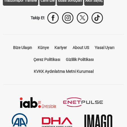
Trabzonspor Transfer
Canlı İzle
iddaa Sonuçları
Aktif Sayaç
Takip Et
Bize Ulaşın
Künye
Kariyer
About US
Yasal Uyarı
Çerez Politikası
Gizlilik Politikası
KVKK Aydınlatma Metni Kurumsal