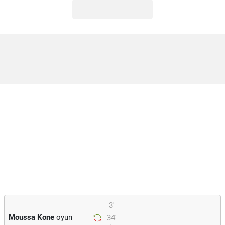
3'
Moussa Kone
oyun
34'