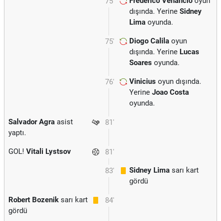
Frederico Venancio
oyun
75'
dışında. Yerine
Sidney
Lima
oyunda.
Diogo Calila
oyun
75'
dışında. Yerine
Lucas
Soares
oyunda.
Vinicius
oyun dışında.
76'
Yerine
Joao Costa
oyunda.
Salvador Agra
asist
81'
yaptı.
GOL!
Vitali Lystsov
81'
Sidney Lima
sarı kart
83'
gördü
Robert Bozenik
sarı kart
84'
gördü