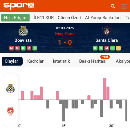
İLK11 KUR
Günün Özeti
At Yarışı Bankoları
TV
Hızlı Erişim
02.03.2025
Maç Sonu
Boavista
Santa Clara
1 - 0
M
M
G
M
G
G
G
M
G
B
Yeni
Olaylar
Kadrolar
İstatistik
Baskı Haritası
Aksiyon
0'
15'
30'