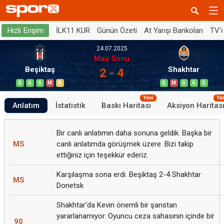
İLK11 KUR
Günün Özeti
At Yarışı Bankoları
TV'
Hızlı Erişim
24.07.2025
Maç Sonu
Beşiktaş
Shakhtar
2 - 4
G
G
G
M
B
G
M
G
G
G
Yeni
Ye
Anlatım
İstatistik
Baskı Haritası
Aksiyon Haritas
Bir canlı anlatımın daha sonuna geldik. Başka bir
MS
canlı anlatımda görüşmek üzere. Bizi takip
ettiğiniz için teşekkür ederiz.
Karşılaşma sona erdi. Beşiktaş 2-4 Shakhtar
MS
Donetsk
Shakhtar'da Kevin önemli bir şanstan
yararlanamıyor. Oyuncu ceza sahasının içinde bir
90