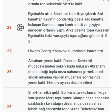
ortada top kalecimiz Mert'te kaldı.
Eguinaldo atto, Shakhtar farkı ikiye çıkardı. Sol
kanattan Kevin'in gönderdiği pasla sağ kanatta
buluşan Santana topu kontrol etti ve çizgiye
28
inmeden ortasını yaptı. Arka direkte topa yükselen
Eguinaldo kafa vuruşuyla topu ağlara gönderdi. 0-
2
27
Hakem Georgi Kabakov su molasını işaret etti.
Abraham yerde kaldı! Rashica-Kevin ikili
mücadelesinden seken topla buluşan Abraham,
26
önüne aldığı topla ceza sahasına girmek istedi
ancak arkadan yapılan müdahale sonrasında
yerde kaldı. Hakem oyunu devam ettirdi.
Shakhtar etkili geldi. Sol kanattan kullanılan köşe
vuruşunda Mert topu yumruklarıyla ceza sahasına
uzaklaştırırken atağın devamında ceza sahası
24
içinde sağ çaprazda topa vuran Ocheretko'nun