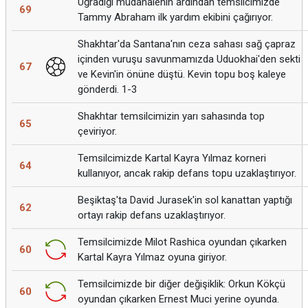
Uğradığı müdahalenin ardından temsilcimizde
69
Tammy Abraham ilk yardım ekibini çağırıyor.
Shakhtar'da Santana'nın ceza sahası sağ çapraz
içinden vuruşu savunmamızda Uduokhai'den sekti
67
ve Kevin'in önüne düştü. Kevin topu boş kaleye
gönderdi. 1-3
Shakhtar temsilcimizin yarı sahasında top
65
çeviriyor.
Temsilcimizde Kartal Kayra Yılmaz korneri
64
kullanıyor, ancak rakip defans topu uzaklaştırıyor.
Beşiktaş'ta David Jurasek'in sol kanattan yaptığı
62
ortayı rakip defans uzaklaştırıyor.
Temsilcimizde Milot Rashica oyundan çıkarken
60
Kartal Kayra Yılmaz oyuna giriyor.
Temsilcimizde bir diğer değişiklik: Orkun Kökçü
60
oyundan çıkarken Ernest Muci yerine oyunda.