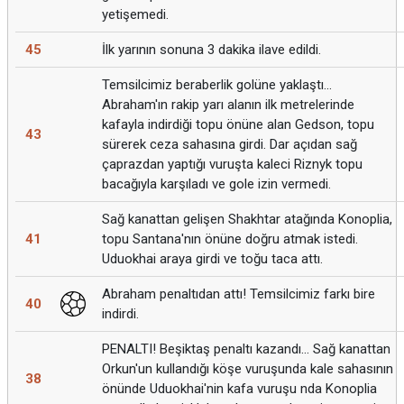
yetişemedi.
45
İlk yarının sonuna 3 dakika ilave edildi.
Temsilcimiz beraberlik golüne yaklaştı...
Abraham'ın rakip yarı alanın ilk metrelerinde
kafayla indirdiği topu önüne alan Gedson, topu
43
sürerek ceza sahasına girdi. Dar açıdan sağ
çaprazdan yaptığı vuruşta kaleci Riznyk topu
bacağıyla karşıladı ve gole izin vermedi.
Sağ kanattan gelişen Shakhtar atağında Konoplia,
41
topu Santana'nın önüne doğru atmak istedi.
Uduokhai araya girdi ve toğu taca attı.
Abraham penaltıdan attı! Temsilcimiz farkı bire
40
indirdi.
PENALTI! Beşiktaş penaltı kazandı... Sağ kanattan
Orkun'un kullandığı köşe vuruşunda kale sahasının
38
önünde Uduokhai'nin kafa vuruşu nda Konoplia