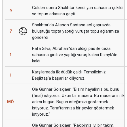
Golden sonra Shakhtar kendi yarı sahasına çekildi
9
ve topun arkasına geçti.
Shakhtar'da Alisson Santana sol çaprazda
7
buluştuğu topta yaptığı vuruşta topu ağlarımıza
gönderdi
Rafa Silva, Abraham'dan aldığı pas ile ceza
1
sahasına girdi ve yaptığı vuruş kaleci Riznyk'de
kaldı
Karşılamada ilk düdük çaldı. Temsilcimiz
1
Beşiktaş'a başarılar diliyoruz.
Ole Gunnar Solskjaer: "Bizim hayalimiz bu, bunu
(final) istiyoruz. Uzun bir macera. Bu maceranın ilk
MÖ
adımı bugün. Bugün isteğimizi göstermek
istiyoruz. Taraftarımıza bir şeyler göstermek
istiyoruz."
Ole Gunnar Solskjaer: "Rakibimiz iyi bir takım.