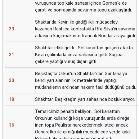
vuruşunda top kale sahası içinde Gomes'e de
çarptı ve sonrasında savunma topu uzaklaştırdı.
Shaktar'da Kevin ile girdiği ikili mücadeleyi
23
kazanan Rashica kontratakta Rfa Silva'yı savınma
arkasına kaçırmak istedi ancak Bondar araya girdi.
Shakhtar etkili geldi... Sol kanattan gelişen atakta
21
Kevin çalımlarla ceza sahasına girdi. Sağına
çekere yaptığı vuruş dışarı gitti.
Beşiktaş'ta Orkun'un Shakhtar'dan Santana'ya
20
kendi yarı alanının ilk metrelerinde yaptığı
müdahalenin ardından hakem faul düdüğünü çaldı.
18
Shakhtar, Beşiktaş'ın yarı sahasında boşluk arıyor.
Temsilcimiz penaltı bekliyor... Sol kanattan
Orkun'un kullandığı köşe vuruşunda arda direğe
16
inen topa Paulista hareketlenmek istedi ancak
Ocheretko ile girdiği ikili mücadelede yerde kaldı.
Bulgar hakem kale vuruşunu işaret etti.