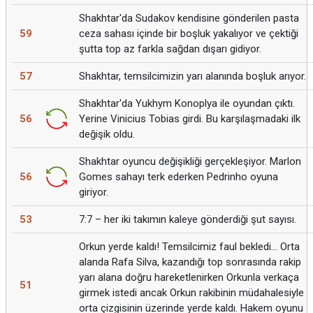
Shakhtar'da Sudakov kendisine gönderilen pasta
59
ceza sahası içinde bir boşluk yakalıyor ve çektiği
şutta top az farkla sağdan dışarı gidiyor.
57
Shakhtar, temsilcimizin yarı alanında boşluk arıyor.
Shakhtar'da Yukhym Konoplya ile oyundan çıktı.
56
Yerine Vinicius Tobias girdi. Bu karşılaşmadaki ilk
değişik oldu.
Shakhtar oyuncu değişikliği gerçekleşiyor. Marlon
56
Gomes sahayı terk ederken Pedrinho oyuna
giriyor.
53
7:7 – her iki takımın kaleye gönderdiği şut sayısı.
Orkun yerde kaldı! Temsilcimiz faul bekledi... Orta
alanda Rafa Silva, kazandığı top sonrasında rakip
yarı alana doğru hareketlenirken Orkunla verkaça
51
girmek istedi ancak Orkun rakibinin müdahalesiyle
orta çizgisinin üzerinde yerde kaldı. Hakem oyunu