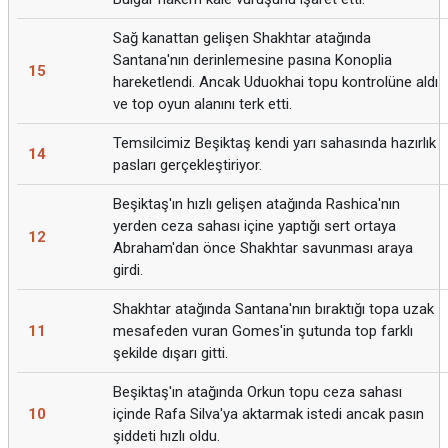
Sağ kanattan gelişen Shakhtar atağında
Santana'nın derinlemesine pasına Konoplia
15
hareketlendi. Ancak Uduokhai topu kontrolüne aldı
ve top oyun alanını terk etti.
Temsilcimiz Beşiktaş kendi yarı sahasında hazırlık
14
pasları gerçekleştiriyor.
Beşiktaş'ın hızlı gelişen atağında Rashica'nın
yerden ceza sahası içine yaptığı sert ortaya
12
Abraham'dan önce Shakhtar savunması araya
girdi.
Shakhtar atağında Santana'nın bıraktığı topa uzak
11
mesafeden vuran Gomes'in şutunda top farklı
şekilde dışarı gitti.
Beşiktaş'ın atağında Orkun topu ceza sahası
10
içinde Rafa Silva'ya aktarmak istedi ancak pasın
şiddeti hızlı oldu.