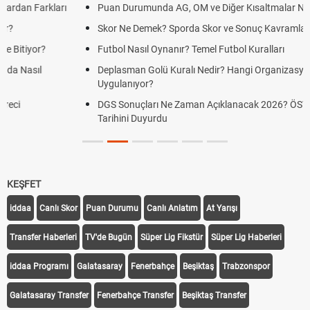
Puan Durumunda AG, OM ve Diğer Kısaltmalar Ne Anlama Gelir?
Skor Ne Demek? Sporda Skor ve Sonuç Kavramları
Futbol Nasıl Oynanır? Temel Futbol Kuralları
Deplasman Golü Kuralı Nedir? Hangi Organizasyonlarda
Uygulanıyor?
DGS Sonuçları Ne Zaman Açıklanacak 2026? ÖSYM Sonuç
Tarihini Duyurdu
KEŞFET
iddaa
Canlı Skor
Puan Durumu
Canlı Anlatım
At Yarışı
Transfer Haberleri
TV'de Bugün
Süper Lig Fikstür
Süper Lig Haberleri
iddaa Programı
Galatasaray
Fenerbahçe
Beşiktaş
Trabzonspor
Galatasaray Transfer
Fenerbahçe Transfer
Beşiktaş Transfer