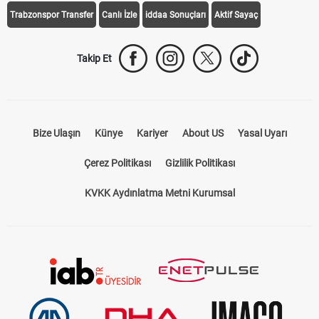
Trabzonspor Transfer
Canlı İzle
iddaa Sonuçları
Aktif Sayaç
Takip Et
Bize Ulaşın
Künye
Kariyer
About US
Yasal Uyarı
Çerez Politikası
Gizlilik Politikası
KVKK Aydınlatma Metni Kurumsal