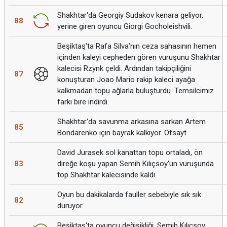
Shakhtar'da Georgiy Sudakov kenara geliyor,
88
yerine giren oyuncu Giorgi Gocholeishvili.
Beşiktaş'ta Rafa Silva'nın ceza sahasının hemen
içinden kaleyi cepheden gören vuruşunu Shakhtar
kalecisi Rzynk çeldi. Ardından takipçiliğini
87
konuşturan Joao Mario rakip kaleci ayağa
kalkmadan topu ağlarla buluşturdu. Temsilcimiz
farkı bire indirdi.
Shakhtar'da savunma arkasına sarkan Artem
85
Bondarenko için bayrak kalkıyor. Ofsayt.
David Jurasek sol kanattan topu ortaladı, ön
83
direğe koşu yapan Semih Kılıçsoy'un vuruşunda
top Shakhtar kalecisinde kaldı.
Oyun bu dakikalarda fauller sebebiyle sık sık
82
duruyor.
Beşiktaş'ta oyuncu değişikliği. Semih Kılıçsoy,