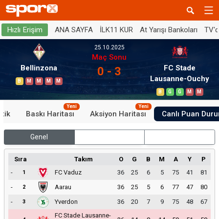
ANA SAYFA
İLK11 KUR
At Yarışı Bankoları
TV'
Hızlı Erişim
25.10.2025
Maç Sonu
Bellinzona
FC Stade
0 - 3
Lausanne-Ouchy
B
M
M
M
M
B
G
G
M
M
Yeni
Yeni
stik
Baskı Haritası
Aksiyon Haritası
Canlı Puan Dur
Genel
İç Saha
Dış Saha
Sıra
Takım
O
G
B
M
A
Y
P
-
FC Vaduz
36
25
6
5
75
41
81
1
-
Aarau
36
25
5
6
77
47
80
2
-
Yverdon
36
20
7
9
75
48
67
3
FC Stade Lausanne-