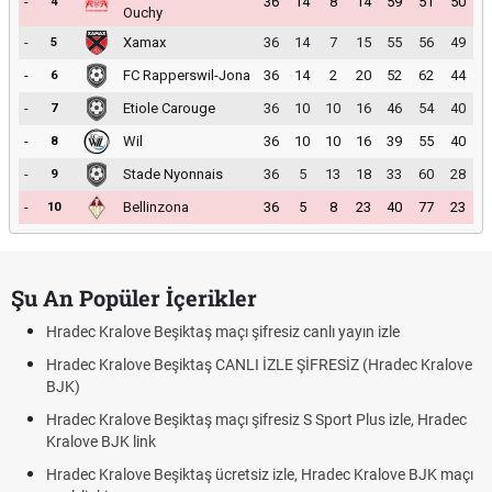
-
36
14
8
14
59
51
50
4
Ouchy
-
Xamax
36
14
7
15
55
56
49
5
-
FC Rapperswil-Jona
36
14
2
20
52
62
44
6
-
Etiole Carouge
36
10
10
16
46
54
40
7
-
Wil
36
10
10
16
39
55
40
8
-
Stade Nyonnais
36
5
13
18
33
60
28
9
-
Bellinzona
36
5
8
23
40
77
23
10
Şu An Popüler İçerikler
Hradec Kralove Beşiktaş maçı şifresiz canlı yayın izle
Hradec Kralove Beşiktaş CANLI İZLE ŞİFRESİZ (Hradec Kralove
BJK)
Hradec Kralove Beşiktaş maçı şifresiz S Sport Plus izle, Hradec
Kralove BJK link
Hradec Kralove Beşiktaş ücretsiz izle, Hradec Kralove BJK maçı