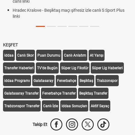
canlı linki
Hradec Kralove - Beşiktaş maçı şifresiz izle canlı S Sport Plus
linki
KEŞFET
iddaa
Canlı Skor
Puan Durumu
Canlı Anlatım
At Yarışı
Transfer Haberleri
TV'de Bugün
Süper Lig Fikstür
Süper Lig Haberleri
iddaa Programı
Galatasaray
Fenerbahçe
Beşiktaş
Trabzonspor
Galatasaray Transfer
Fenerbahçe Transfer
Beşiktaş Transfer
Trabzonspor Transfer
Canlı İzle
iddaa Sonuçları
Aktif Sayaç
Takip Et