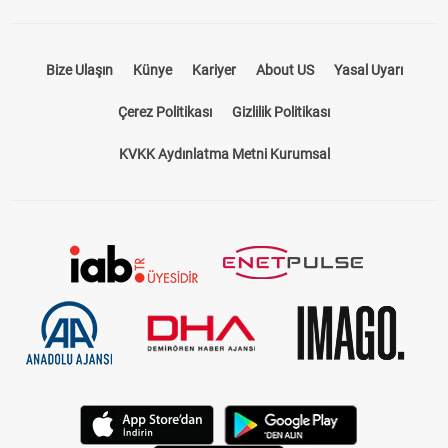
Bize Ulaşın
Künye
Kariyer
About US
Yasal Uyarı
Çerez Politikası
Gizlilik Politikası
KVKK Aydınlatma Metni Kurumsal