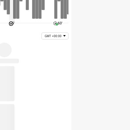
45'
60'
75'
GMT +00:00