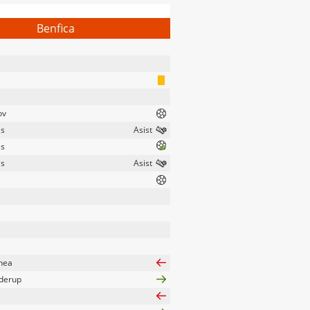
Benfica
ov
is
is
is
hea
lderup