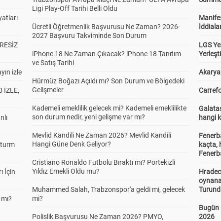
Ligi Play-Off Tarihi Belli Oldu
atları
Manifes
Ücretli Öğretmenlik Başvurusu Ne Zaman? 2026-
İddiala
2027 Başvuru Takviminde Son Durum
RESİZ
LGS Yer
iPhone 18 Ne Zaman Çıkacak? iPhone 18 Tanıtım
Yerleş
ve Satış Tarihi
yın izle
Akaryak
Hürmüz Boğazı Açıldı mı? Son Durum ve Bölgedeki
Gelişmeler
 İZLE,
Carrefo
Kademeli emeklilik gelecek mi? Kademeli emeklilikte
Galatas
son durum nedir, yeni gelişme var mı?
nlı
hangi 
Mevlid Kandili Ne Zaman 2026? Mevlid Kandili
Fenerb
Hangi Güne Denk Geliyor?
Sturm
kaçta,
Fenerba
Cristiano Ronaldo Futbolu Bıraktı mı? Portekizli
Yıldız Emekli Oldu mu?
ı İçin
Hradec
oynana
Muhammed Salah, Trabzonspor'a geldi mi, gelecek
Turund
mi?
 mı?
Bugün 
Polislik Başvurusu Ne Zaman 2026? PMYO,
2026