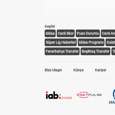
Keşfet
iddaa
Canlı Skor
Puan Durumu
Canlı An
Süper Lig Haberleri
iddaa Programı
Gala
Fenerbahçe Transfer
Beşiktaş Transfer
T
Bize Ulaşın
Künye
Kariyer