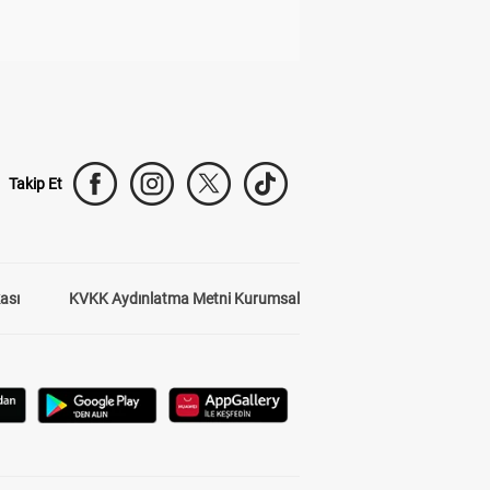
Takip Et
kası
KVKK Aydınlatma Metni Kurumsal