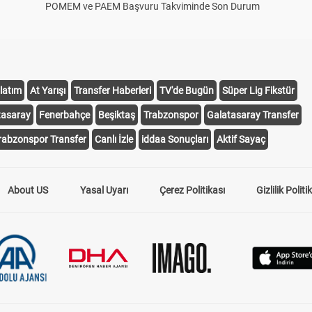
POMEM ve PAEM Başvuru Takviminde Son Durum
latım
At Yarışı
Transfer Haberleri
TV'de Bugün
Süper Lig Fikstür
tasaray
Fenerbahçe
Beşiktaş
Trabzonspor
Galatasaray Transfer
rabzonspor Transfer
Canlı İzle
iddaa Sonuçları
Aktif Sayaç
About US
Yasal Uyarı
Çerez Politikası
Gizlilik Politi