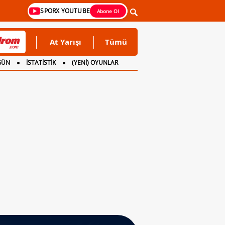
SPORX YOUTUBE
Abone Ol
At Yarışı
Tümü
GÜN
İSTATİSTİK
(YENİ) OYUNLAR