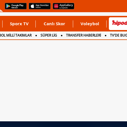
Sporx TV
Canlı Skor
Voleybol
OL MİLLİ TAKIMLAR
SÜPER LİG
TRANSFER HABERLERİ
TV'DE BU