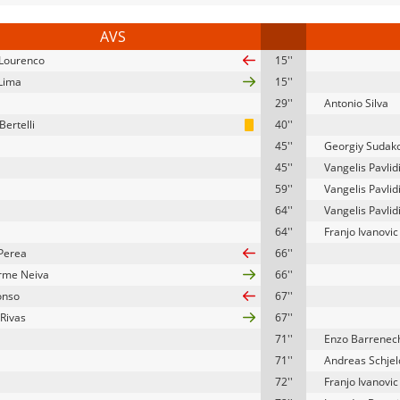
AVS
Lourenco
15''
Lima
15''
29''
Antonio Silva
ertelli
40''
45''
Georgiy Sudak
45''
Vangelis Pavlid
59''
Vangelis Pavlid
64''
Vangelis Pavlid
64''
Franjo Ivanovic
Perea
66''
rme Neiva
66''
onso
67''
 Rivas
67''
71''
Enzo Barrenec
71''
Andreas Schje
72''
Franjo Ivanovic