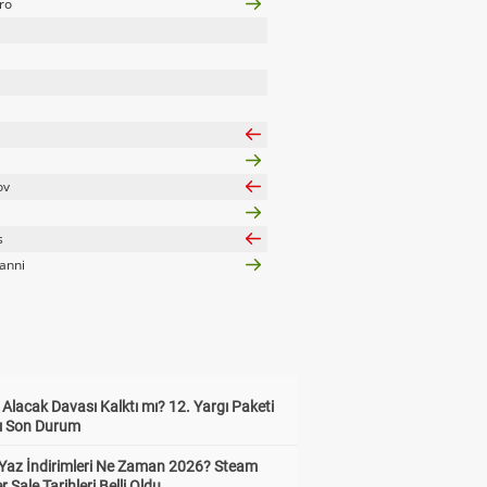
ro
ov
s
ianni
z Alacak Davası Kalktı mı? 12. Yargı Paketi
ı Son Durum
Yaz İndirimleri Ne Zaman 2026? Steam
Sale Tarihleri Belli Oldu