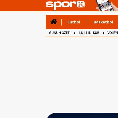
Futbol
Basketbol
GÜNÜN ÖZETİ
İLK 11'İNİ KUR
VOLEYB
CANLI ANLATIM
İNGİLTERE