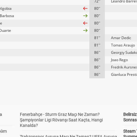
72''
Leandro Barrei
Algobia
80''
 Barbosa
80''
e
80''
Duarte
80''
81''
Amar Dedic
81''
Tomas Araujo
86''
Georgiy Sudak
86''
Joao Rego
86''
Fredrik Aursne
86''
Gianluca Prest
da
Fenerbahçe - Sturm Graz Maçı Ne Zaman?
Belirsi
Şampiyonlar Ligi Rövanşı Saat Kaçta, Hangi
Sonras
Kanalda?
Alım
Steam 
Trabzonspor Avrupa Maçı Ne Zaman? UEFA Avrupa
Summer 