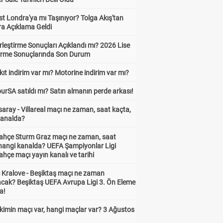
t Londra'ya mı Taşınıyor? Tolga Akış'tan
ra Açıklama Geldi
leştirme Sonuçları Açıklandı mı? 2026 Lise
tirme Sonuçlarında Son Durum
ıt indirim var mı? Motorine indirim var mı?
urSA satıldı mı? Satın almanın perde arkası!
aray - Villareal maçı ne zaman, saat kaçta,
kanalda?
ahçe Sturm Graz maçı ne zaman, saat
 hangi kanalda? UEFA Şampiyonlar Ligi
hçe maçı yayın kanalı ve tarihi
 Kralove - Beşiktaş maçı ne zaman
cak? Beşiktaş UEFA Avrupa Ligi 3. Ön Eleme
a!
kimin maçı var, hangi maçlar var? 3 Ağustos