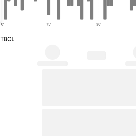
0'
15'
30'
UTBOL