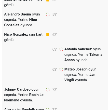
gördü
Alejandro Baena
oyun
59'
dışında. Yerine
Nico
Gonzalez
oyunda.
Nico Gonzalez
sarı kart
62'
gördü
Antonio Sanchez
oyun
63'
dışında. Yerine
Takuma
Asano
oyunda.
Mateo Joseph
oyun
63'
dışında. Yerine
Jan
Virgili
oyunda.
Johnny Cardoso
oyun
72'
dışında. Yerine
Robin Le
Normand
oyunda.
Alexander Soerloth
oyun
72'