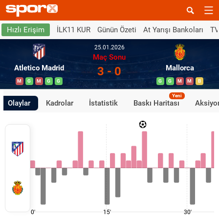
İLK11 KUR
Günün Özeti
At Yarışı Bankoları
TV
Hızlı Erişim
25.01.2026
Maç Sonu
Atletico Madrid
Mallorca
3 - 0
M
G
M
G
G
G
G
M
M
B
Yeni
Olaylar
Kadrolar
İstatistik
Baskı Haritası
Aksiyon
0'
15'
30'