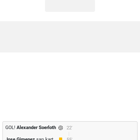
GOL!
Alexander Soerloth
22'
Jose Gimenez
sarı kart
55'