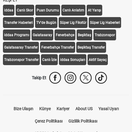
KEŞFET
iddaa
Canlı Skor
Puan Durumu
Canlı Anlatım
At Yarışı
Transfer Haberleri
TV'de Bugün
Süper Lig Fikstür
Süper Lig Haberleri
iddaa Programı
Galatasaray
Fenerbahçe
Beşiktaş
Trabzonspor
Galatasaray Transfer
Fenerbahçe Transfer
Beşiktaş Transfer
Trabzonspor Transfer
Canlı İzle
iddaa Sonuçları
Aktif Sayaç
Takip Et
Bize Ulaşın
Künye
Kariyer
About US
Yasal Uyarı
Çerez Politikası
Gizlilik Politikası