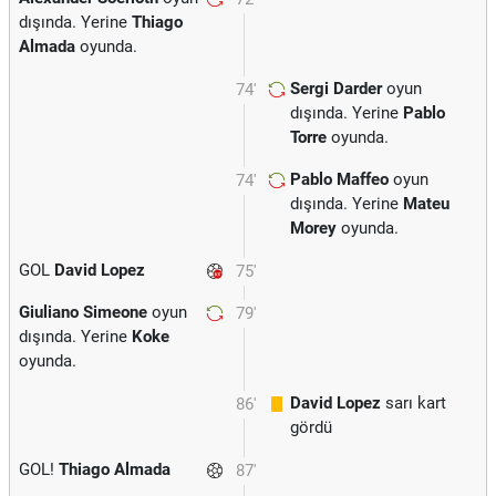
dışında. Yerine
Thiago
Almada
oyunda.
Sergi Darder
oyun
74'
dışında. Yerine
Pablo
Torre
oyunda.
Pablo Maffeo
oyun
74'
dışında. Yerine
Mateu
Morey
oyunda.
GOL
David Lopez
75'
Giuliano Simeone
oyun
79'
dışında. Yerine
Koke
oyunda.
David Lopez
sarı kart
86'
gördü
GOL!
Thiago Almada
87'