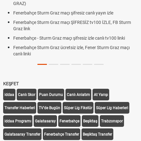
GRAZ)
Fenerbahçe Sturm Graz maçı şifresiz canlı yayın izle
Fenerbahçe Sturm Graz maçı ŞİFRESİZ tv100 İZLE, FB Sturm
Graz link
Fenerbahçe - Sturm Graz maçı şifresiz izle canlı tv100 linki
Fenerbahçe Sturm Graz ücretsiz izle, Fener Sturm Graz maçı
canlı linki
KEŞFET
iddaa
Canlı Skor
Puan Durumu
Canlı Anlatım
At Yarışı
Transfer Haberleri
TV'de Bugün
Süper Lig Fikstür
Süper Lig Haberleri
iddaa Programı
Galatasaray
Fenerbahçe
Beşiktaş
Trabzonspor
Galatasaray Transfer
Fenerbahçe Transfer
Beşiktaş Transfer