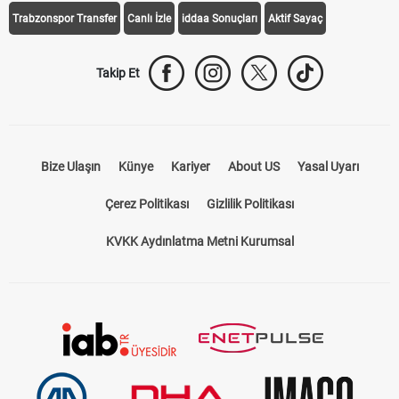
Trabzonspor Transfer
Canlı İzle
iddaa Sonuçları
Aktif Sayaç
Takip Et
Bize Ulaşın
Künye
Kariyer
About US
Yasal Uyarı
Çerez Politikası
Gizlilik Politikası
KVKK Aydınlatma Metni Kurumsal