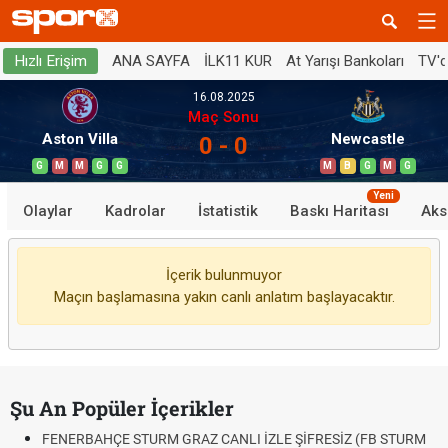
ANA SAYFA
İLK11 KUR
At Yarışı Bankoları
TV'
Hızlı Erişim
16.08.2025
Maç Sonu
Aston Villa
Newcastle
0 - 0
G
M
M
G
G
M
B
G
M
G
Yeni
Olaylar
Kadrolar
İstatistik
Baskı Haritası
Aks
İçerik bulunmuyor
Maçın başlamasına yakın canlı anlatım başlayacaktır.
Şu An Popüler İçerikler
FENERBAHÇE STURM GRAZ CANLI İZLE ŞİFRESİZ (FB STURM