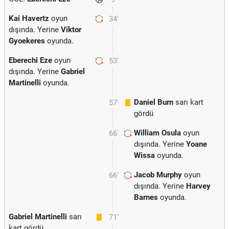
Kai Havertz
oyun
34'
dışında. Yerine
Viktor
Gyoekeres
oyunda.
Eberechi Eze
oyun
53'
dışında. Yerine
Gabriel
Martinelli
oyunda.
Daniel Burn
sarı kart
57'
gördü
William Osula
oyun
66'
dışında. Yerine
Yoane
Wissa
oyunda.
Jacob Murphy
oyun
66'
dışında. Yerine
Harvey
Barnes
oyunda.
Gabriel Martinelli
sarı
71'
kart gördü