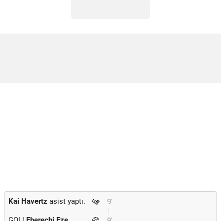
Kai Havertz
asist yaptı.
9'
GOL!
Eberechi Eze
9'