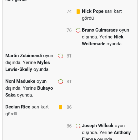
Nick Pope
sarı kart
74'
gördü
Bruno Guimaraes
oyun
76'
dışında. Yerine
Nick
Woltemade
oyunda.
Martin Zubimendi
oyun
81'
dışında. Yerine
Myles
Lewis-Skelly
oyunda.
Noni Madueke
oyun
81'
dışında. Yerine
Bukayo
Saka
oyunda.
Declan Rice
sarı kart
86'
gördü
Joseph Willock
oyun
86'
dışında. Yerine
Anthony
Elanga
oyunda.