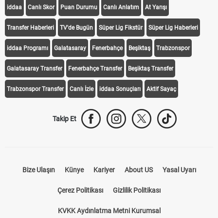
iddaa
Canlı Skor
Puan Durumu
Canlı Anlatım
At Yarışı
Transfer Haberleri
TV'de Bugün
Süper Lig Fikstür
Süper Lig Haberleri
iddaa Programı
Galatasaray
Fenerbahçe
Beşiktaş
Trabzonspor
Galatasaray Transfer
Fenerbahçe Transfer
Beşiktaş Transfer
Trabzonspor Transfer
Canlı İzle
iddaa Sonuçları
Aktif Sayaç
Takip Et
Bize Ulaşın
Künye
Kariyer
About US
Yasal Uyarı
Çerez Politikası
Gizlilik Politikası
KVKK Aydınlatma Metni Kurumsal