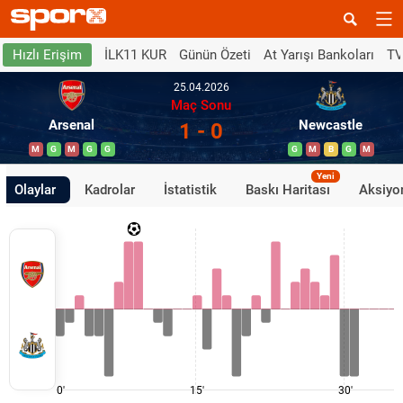
İLK11 KUR
Günün Özeti
At Yarışı Bankoları
TV
Hızlı Erişim
25.04.2026
Maç Sonu
Arsenal
Newcastle
1 - 0
M
G
M
G
G
G
M
B
G
M
Yeni
Olaylar
Kadrolar
İstatistik
Baskı Haritası
Aksiyon
0'
15'
30'