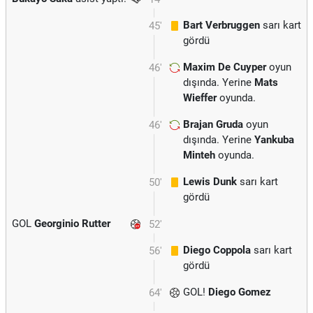
Bart Verbruggen
sarı kart
45'
gördü
Maxim De Cuyper
oyun
46'
dışında. Yerine
Mats
Wieffer
oyunda.
Brajan Gruda
oyun
46'
dışında. Yerine
Yankuba
Minteh
oyunda.
Lewis Dunk
sarı kart
50'
gördü
GOL
Georginio Rutter
52'
Diego Coppola
sarı kart
56'
gördü
GOL!
Diego Gomez
64'