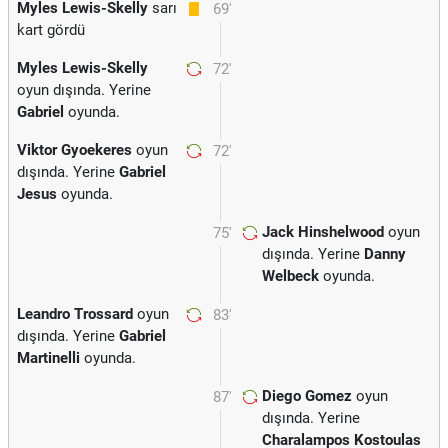
Myles Lewis-Skelly
sarı
69'
kart gördü
Myles Lewis-Skelly
72'
oyun dışında. Yerine
Gabriel
oyunda.
Viktor Gyoekeres
oyun
72'
dışında. Yerine
Gabriel
Jesus
oyunda.
Jack Hinshelwood
oyun
75'
dışında. Yerine
Danny
Welbeck
oyunda.
Leandro Trossard
oyun
83'
dışında. Yerine
Gabriel
Martinelli
oyunda.
Diego Gomez
oyun
87'
dışında. Yerine
Charalampos Kostoulas