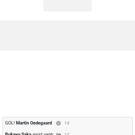
GOL!
Martin Oedegaard
14'
Bukayo Saka
asist yaptı.
14'