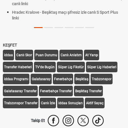
canlı linki
Hradec Kralove - Beşiktaş maçı şifresiz izle canlı S Sport Plus
linki
KEŞFET
iddaa
Canlı Skor
Puan Durumu
Canlı Anlatım
At Yarışı
Transfer Haberleri
TV'de Bugün
Süper Lig Fikstür
Süper Lig Haberleri
iddaa Programı
Galatasaray
Fenerbahçe
Beşiktaş
Trabzonspor
Galatasaray Transfer
Fenerbahçe Transfer
Beşiktaş Transfer
Trabzonspor Transfer
Canlı İzle
iddaa Sonuçları
Aktif Sayaç
Takip Et