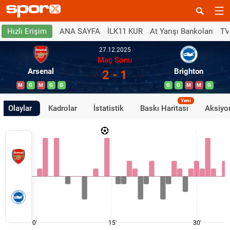
ANA SAYFA
İLK11 KUR
At Yarışı Bankoları
TV
Hızlı Erişim
27.12.2025
Maç Sonu
Arsenal
Brighton
2 - 1
M
G
M
G
G
G
G
M
M
G
Yeni
Olaylar
Kadrolar
İstatistik
Baskı Haritası
Aksiyon
0'
15'
30'