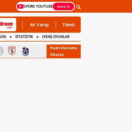
SPORX YOUTUBE
Abone Ol
At Yarışı
Tümü
GÜN
İSTATİSTİK
(YENİ) OYUNLAR
Puan Durumu
Fikstür