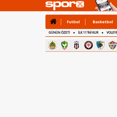
Futbol
Basketbol
GÜNÜN ÖZETİ
İLK 11'İNİ KUR
VOLEYB
CANLI ANLATIM
İNGİLTERE