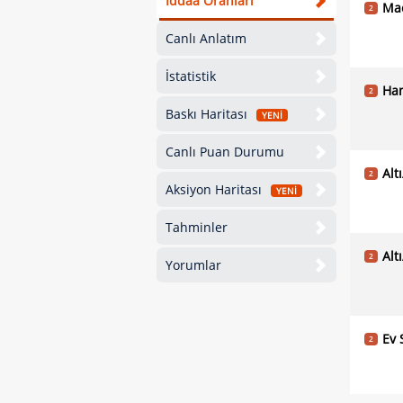
İddaa Oranları
Ma
2
Canlı Anlatım
İstatistik
Han
2
Baskı Haritası
YENİ
Canlı Puan Durumu
Alt
2
Aksiyon Haritası
YENİ
Tahminler
Alt
2
Yorumlar
Ev 
2