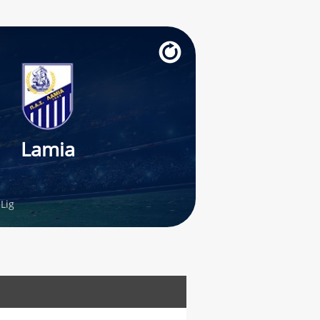
Lamia
Lig