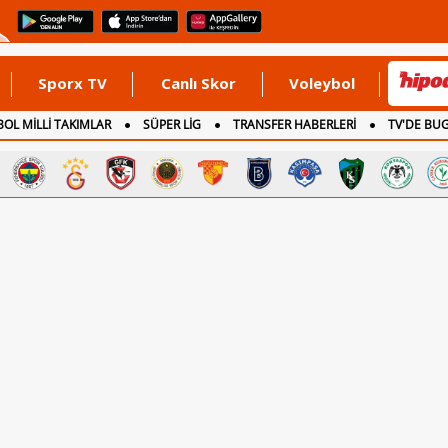
Sporx TV
Canlı Skor
Voleybol
OL MİLLİ TAKIMLAR
SÜPER LİG
TRANSFER HABERLERİ
TV'DE BU