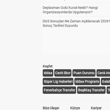
Deplasman Golü Kuralı Nedir? Hangi
Çif
2
Organizasyonlarda Uygulanıyor?
DGS Sonuçları Ne Zaman Açıklanacak 2026
Sonuç Tarihini Duyurdu
Keşfet
iddaa
Canlı Skor
Puan Durumu
Canlı An
Süper Lig Haberleri
iddaa Programı
Gala
Fenerbahçe Transfer
Beşiktaş Transfer
T
Bize Ulaşın
Künye
Kariyer