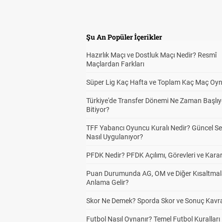
Ev 
2
Şu An Popüler İçerikler
Hazırlık Maçı ve Dostluk Maçı Nedir? Resmî
Dep
2
Maçlardan Farkları
Süper Lig Kaç Hafta ve Toplam Kaç Maç Oyn
Türkiye'de Transfer Dönemi Ne Zaman Başlıy
Dep
2
Bitiyor?
TFF Yabancı Oyuncu Kuralı Nedir? Güncel S
Nasıl Uygulanıyor?
Kar
2
PFDK Nedir? PFDK Açılımı, Görevleri ve Karar
Puan Durumunda AG, OM ve Diğer Kısaltmal
Anlama Gelir?
Tek
2
Skor Ne Demek? Sporda Skor ve Sonuç Kavr
Futbol Nasıl Oynanır? Temel Futbol Kuralları