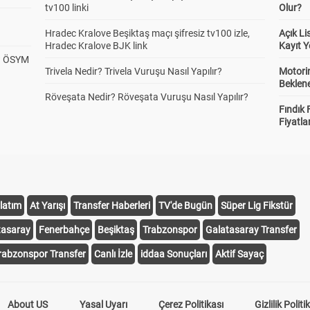
tv100 linki
Olur?
te Şans
1 ve 0
1 ve 2
0 ve 2
Hradec Kralove Beşiktaş maçı şifresiz tv100 izle,
Açık L
1.00
1.00
1.50
Hradec Kralove BJK link
Kayıt Y
? ÖSYM
Trivela Nedir? Trivela Vuruşu Nasıl Yapılır?
Motorin
Beklene
Röveşata Nedir? Röveşata Vuruşu Nasıl Yapılır?
Fındık 
Fiyatla
latım
At Yarışı
Transfer Haberleri
TV'de Bugün
Süper Lig Fikstür
tasaray
Fenerbahçe
Beşiktaş
Trabzonspor
Galatasaray Transfer
rabzonspor Transfer
Canlı İzle
iddaa Sonuçları
Aktif Sayaç
About US
Yasal Uyarı
Çerez Politikası
Gizlilik Politi