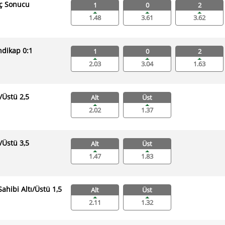
ç Sonucu
1
0
2
1.48
3.61
3.62
dikap 0:1
1
0
2
2.03
3.04
1.63
ı/Üstü 2,5
Alt
Üst
2.02
1.37
ı/Üstü 3,5
Alt
Üst
1.47
1.83
Sahibi Altı/Üstü 1,5
Alt
Üst
2.11
1.32