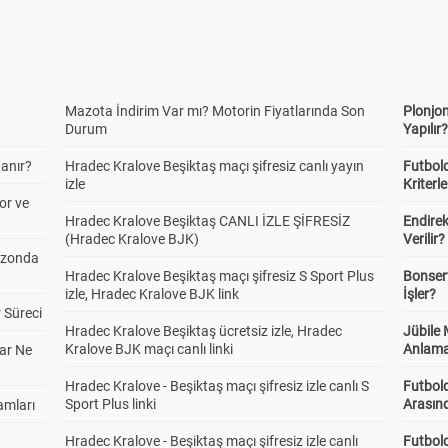
Sahibi Altı/Üstü 2,5
Alt
Üst
1.31
2.14
lasman Altı/Üstü 0,5
Mazota İndirim Var mı? Motorin Fiyatlarında Son
Plonjon
Alt
Üst
Durum
Yapılır
2.44
1.22
anır?
Hradec Kralove Beşiktaş maçı şifresiz canlı yayın
Futbold
izle
Kriterle
or ve
lasman Altı/Üstü 1,5
Alt
Üst
Hradec Kralove Beşiktaş CANLI İZLE ŞİFRESİZ
Endire
1.30
2.18
(Hradec Kralove BJK)
Verilir?
ezonda
Hradec Kralove Beşiktaş maçı şifresiz S Sport Plus
Bonserv
izle, Hradec Kralove BJK link
İşler?
şılıklı Gol
Var
Yok
 Süreci
1.30
2.18
Hradec Kralove Beşiktaş ücretsiz izle, Hradec
Jübile
Kralove BJK maçı canlı linki
Anlama
ar Ne
Hradec Kralove - Beşiktaş maçı şifresiz izle canlı S
Futbold
/Çift
Tek
Çift
Sport Plus linki
Arasınd
amları
1.66
1.59
Hradec Kralove - Beşiktaş maçı şifresiz izle canlı
Futbol