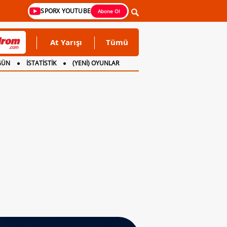
SPORX YOUTUBE
Abone Ol
At Yarışı
Tümü
GÜN
İSTATİSTİK
(YENİ) OYUNLAR