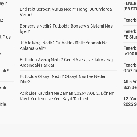
yayın
FENER
(FB S
Endirekt Serbest Vuruş Nedir? Hangi Durumlarda
Verilir?
İZ
Fenerba
Bonservis Nedir? Futbolda Bonservis Sistemi Nasıl
İşler?
Fenerb
t Plus
FB Stu
Jübile Maçı Nedir? Futbolda Jübile Yapmak Ne
Anlama Gelir?
Fenerba
c
tv100 l
Futbolda Averaj Nedir? Genel Averaj ve İkili Averaj
Arasındaki Farklar
Fenerba
anlı S
Graz ma
Futbolda Ofsayt Nedir? Ofsayt Nasıl ve Neden
Olur?
Altın Y
anlı
Son Bek
Açık Lise Kayıtları Ne Zaman 2026? AÖL 2. Dönem
Kayıt Yenileme ve Yeni Kayıt Tarihleri
12. Yar
zle,
2026 S