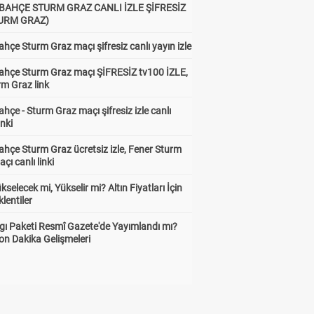
BAHÇE STURM GRAZ CANLI İZLE ŞİFRESİZ
TURM GRAZ)
hçe Sturm Graz maçı şifresiz canlı yayın izle
ahçe Sturm Graz maçı ŞİFRESİZ tv100 İZLE,
rm Graz link
hçe - Sturm Graz maçı şifresiz izle canlı
inki
hçe Sturm Graz ücretsiz izle, Fener Sturm
çı canlı linki
ükselecek mi, Yükselir mi? Altın Fiyatları İçin
lentiler
gı Paketi Resmî Gazete'de Yayımlandı mı?
on Dakika Gelişmeleri