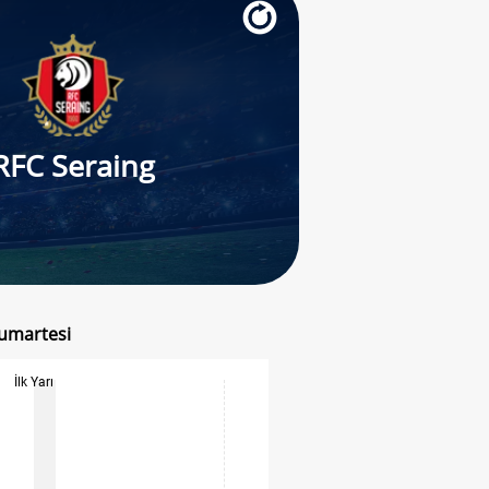
RFC Seraing
Cumartesi
İlk Yarı