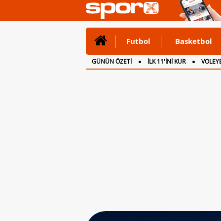
Futbol
Basketbol
GÜNÜN ÖZETİ
İLK 11'İNİ KUR
VOLEYB
CANLI ANLATIM
İNGİLTERE