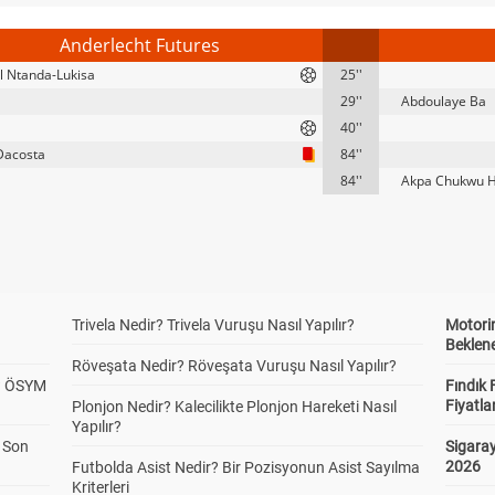
Anderlecht Futures
 Ntanda-Lukisa
25''
29''
Abdoulaye Ba
40''
Dacosta
84''
84''
Akpa Chukwu 
Trivela Nedir? Trivela Vuruşu Nasıl Yapılır?
Motorin
Beklene
Röveşata Nedir? Röveşata Vuruşu Nasıl Yapılır?
? ÖSYM
Fındık 
Fiyatla
Plonjon Nedir? Kalecilikte Plonjon Hareketi Nasıl
Yapılır?
a Son
Sigaray
2026
Futbolda Asist Nedir? Bir Pozisyonun Asist Sayılma
Kriterleri