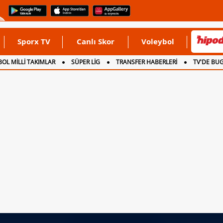
Sporx TV
Canlı Skor
Voleybol
OL MİLLİ TAKIMLAR
SÜPER LİG
TRANSFER HABERLERİ
TV'DE BU