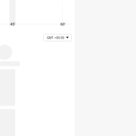
45'
60'
75'
GMT +00:00