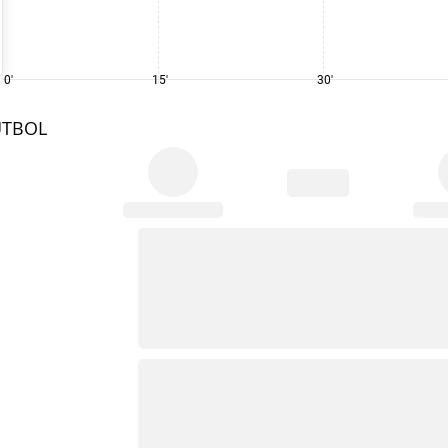
0'
15'
30'
UTBOL