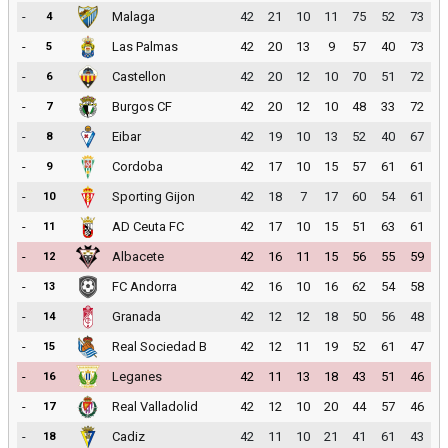
-
Malaga
42
21
10
11
75
52
73
4
-
Las Palmas
42
20
13
9
57
40
73
5
-
Castellon
42
20
12
10
70
51
72
6
-
Burgos CF
42
20
12
10
48
33
72
7
-
Eibar
42
19
10
13
52
40
67
8
-
Cordoba
42
17
10
15
57
61
61
9
-
Sporting Gijon
42
18
7
17
60
54
61
10
-
AD Ceuta FC
42
17
10
15
51
63
61
11
-
Albacete
42
16
11
15
56
55
59
12
-
FC Andorra
42
16
10
16
62
54
58
13
-
Granada
42
12
12
18
50
56
48
14
-
Real Sociedad B
42
12
11
19
52
61
47
15
-
Leganes
42
11
13
18
43
51
46
16
-
Real Valladolid
42
12
10
20
44
57
46
17
-
Cadiz
42
11
10
21
41
61
43
18