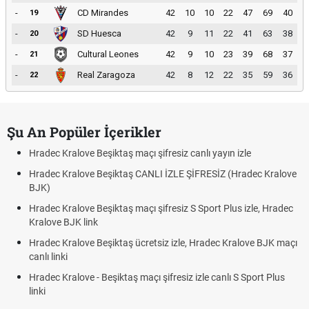
-
CD Mirandes
42
10
10
22
47
69
40
19
-
SD Huesca
42
9
11
22
41
63
38
20
-
Cultural Leones
42
9
10
23
39
68
37
21
-
Real Zaragoza
42
8
12
22
35
59
36
22
Şu An Popüler İçerikler
Hradec Kralove Beşiktaş maçı şifresiz canlı yayın izle
Hradec Kralove Beşiktaş CANLI İZLE ŞİFRESİZ (Hradec Kralove
BJK)
Hradec Kralove Beşiktaş maçı şifresiz S Sport Plus izle, Hradec
Kralove BJK link
Hradec Kralove Beşiktaş ücretsiz izle, Hradec Kralove BJK maçı
canlı linki
Hradec Kralove - Beşiktaş maçı şifresiz izle canlı S Sport Plus
linki