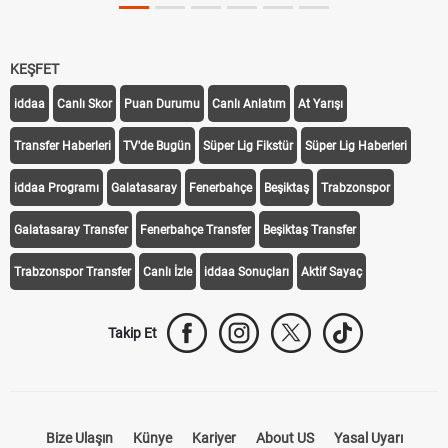
KEŞFET
iddaa
Canlı Skor
Puan Durumu
Canlı Anlatım
At Yarışı
Transfer Haberleri
TV'de Bugün
Süper Lig Fikstür
Süper Lig Haberleri
iddaa Programı
Galatasaray
Fenerbahçe
Beşiktaş
Trabzonspor
Galatasaray Transfer
Fenerbahçe Transfer
Beşiktaş Transfer
Trabzonspor Transfer
Canlı İzle
iddaa Sonuçları
Aktif Sayaç
Takip Et
Bize Ulaşın
Künye
Kariyer
About US
Yasal Uyarı