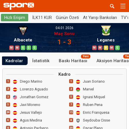
İLK11 KUR
Günün Özeti
At Yarışı Bankoları
TV'
Hızlı Erişim
04.01.2026
Maç Sonu
Albacete
Leganes
1 - 3
M
M
G
G
G
M
M
B
M
G
Yeni
Ye
Kadrolar
İstatistik
Baskı Haritası
Aksiyon Haritas
Kadro
Diego Marino
Juan Soriano
1
1
Lorenzo Aguado
Marvel
2
2
Jonathan Gomez
Ignasi Miquel
3
5
Javi Moreno
Ruben Pena
5
7
Jesus Vallejo
Enric Franquesa
24
15
Agus Medina
Seydouba Cisse
4
8
Antonio Pacheco
Oscar Plano
6
20