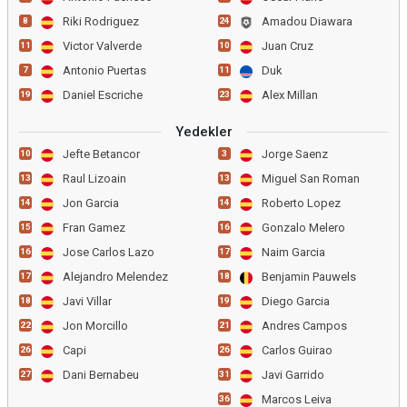
Riki Rodriguez
Amadou Diawara
8
24
Victor Valverde
Juan Cruz
11
10
Antonio Puertas
Duk
7
11
Daniel Escriche
Alex Millan
19
23
Yedekler
Jefte Betancor
Jorge Saenz
10
3
Raul Lizoain
Miguel San Roman
13
13
Jon Garcia
Roberto Lopez
14
14
Fran Gamez
Gonzalo Melero
15
16
Jose Carlos Lazo
Naim Garcia
16
17
Alejandro Melendez
Benjamin Pauwels
17
18
Javi Villar
Diego Garcia
18
19
Jon Morcillo
Andres Campos
22
21
Capi
Carlos Guirao
26
26
Dani Bernabeu
Javi Garrido
27
31
Marcos Leiva
36