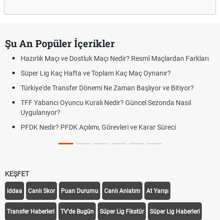
Şu An Popüler İçerikler
Hazırlık Maçı ve Dostluk Maçı Nedir? Resmî Maçlardan Farkları
Süper Lig Kaç Hafta ve Toplam Kaç Maç Oynanır?
Türkiye'de Transfer Dönemi Ne Zaman Başlıyor ve Bitiyor?
TFF Yabancı Oyuncu Kuralı Nedir? Güncel Sezonda Nasıl
Uygulanıyor?
PFDK Nedir? PFDK Açılımı, Görevleri ve Karar Süreci
KEŞFET
iddaa
Canlı Skor
Puan Durumu
Canlı Anlatım
At Yarışı
Transfer Haberleri
TV'de Bugün
Süper Lig Fikstür
Süper Lig Haberleri