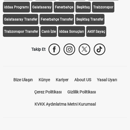
iddaa Programı
Galatasaray
Fenerbahçe
Beşiktaş
Trabzonspor
Galatasaray Transfer
Fenerbahçe Transfer
Beşiktaş Transfer
Trabzonspor Transfer
Canlı İzle
iddaa Sonuçları
Aktif Sayaç
Takip Et
Bize Ulaşın
Künye
Kariyer
About US
Yasal Uyarı
Çerez Politikası
Gizlilik Politikası
KVKK Aydınlatma Metni Kurumsal