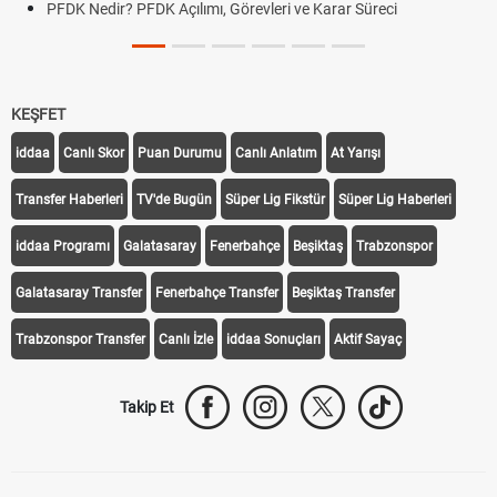
PFDK Nedir? PFDK Açılımı, Görevleri ve Karar Süreci
KEŞFET
iddaa
Canlı Skor
Puan Durumu
Canlı Anlatım
At Yarışı
Transfer Haberleri
TV'de Bugün
Süper Lig Fikstür
Süper Lig Haberleri
iddaa Programı
Galatasaray
Fenerbahçe
Beşiktaş
Trabzonspor
Galatasaray Transfer
Fenerbahçe Transfer
Beşiktaş Transfer
Trabzonspor Transfer
Canlı İzle
iddaa Sonuçları
Aktif Sayaç
Takip Et