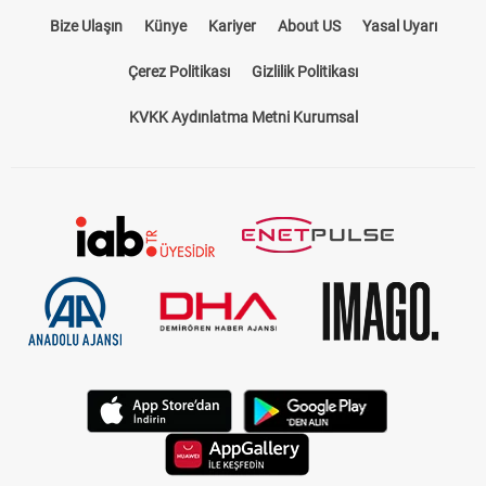
Bize Ulaşın
Künye
Kariyer
About US
Yasal Uyarı
Çerez Politikası
Gizlilik Politikası
KVKK Aydınlatma Metni Kurumsal