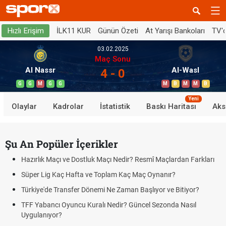
İLK11 KUR
Günün Özeti
At Yarışı Bankoları
TV'
Hızlı Erişim
03.02.2025
Maç Sonu
Al Nassr
Al-Wasl
4 - 0
G
G
M
G
G
M
B
M
M
B
Yeni
Olaylar
Kadrolar
İstatistik
Baskı Haritası
Aks
Şu An Popüler İçerikler
Hazırlık Maçı ve Dostluk Maçı Nedir? Resmî Maçlardan Farkları
Süper Lig Kaç Hafta ve Toplam Kaç Maç Oynanır?
Türkiye'de Transfer Dönemi Ne Zaman Başlıyor ve Bitiyor?
TFF Yabancı Oyuncu Kuralı Nedir? Güncel Sezonda Nasıl
Uygulanıyor?