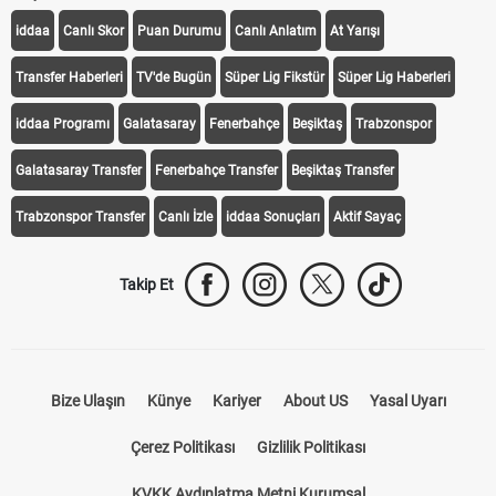
iddaa
Canlı Skor
Puan Durumu
Canlı Anlatım
At Yarışı
Transfer Haberleri
TV'de Bugün
Süper Lig Fikstür
Süper Lig Haberleri
iddaa Programı
Galatasaray
Fenerbahçe
Beşiktaş
Trabzonspor
Galatasaray Transfer
Fenerbahçe Transfer
Beşiktaş Transfer
Trabzonspor Transfer
Canlı İzle
iddaa Sonuçları
Aktif Sayaç
Takip Et
Bize Ulaşın
Künye
Kariyer
About US
Yasal Uyarı
Çerez Politikası
Gizlilik Politikası
KVKK Aydınlatma Metni Kurumsal