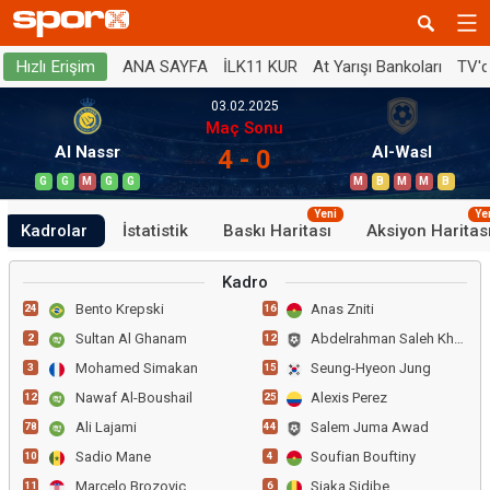
ANA SAYFA
İLK11 KUR
At Yarışı Bankoları
TV'
Hızlı Erişim
03.02.2025
Maç Sonu
Al Nassr
Al-Wasl
4 - 0
G
G
M
G
G
M
B
M
M
B
Yeni
Ye
Kadrolar
İstatistik
Baskı Haritası
Aksiyon Haritas
Kadro
Bento Krepski
Anas Zniti
24
16
Sultan Al Ghanam
Abdelrahman Saleh Khamis
2
12
Mohamed Simakan
Seung-Hyeon Jung
3
15
Nawaf Al-Boushail
Alexis Perez
12
25
Ali Lajami
Salem Juma Awad
78
44
Sadio Mane
Soufian Bouftiny
10
4
Marcelo Brozovic
Siaka Sidibe
11
6