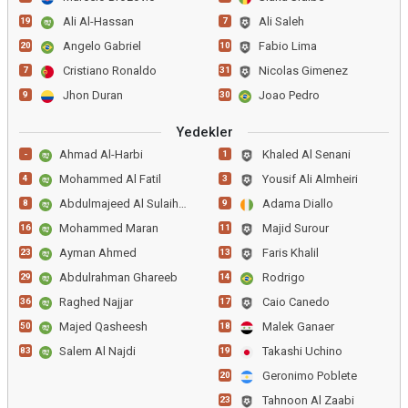
Ali Al-Hassan
Ali Saleh
19
7
Angelo Gabriel
Fabio Lima
20
10
Cristiano Ronaldo
Nicolas Gimenez
7
31
Jhon Duran
Joao Pedro
9
30
Yedekler
Ahmad Al-Harbi
Khaled Al Senani
-
1
Mohammed Al Fatil
Yousif Ali Almheiri
4
3
Abdulmajeed Al Sulaiheem
Adama Diallo
8
9
Mohammed Maran
Majid Surour
16
11
Ayman Ahmed
Faris Khalil
23
13
Abdulrahman Ghareeb
Rodrigo
29
14
Raghed Najjar
Caio Canedo
36
17
Majed Qasheesh
Malek Ganaer
50
18
Salem Al Najdi
Takashi Uchino
83
19
Geronimo Poblete
20
Tahnoon Al Zaabi
23