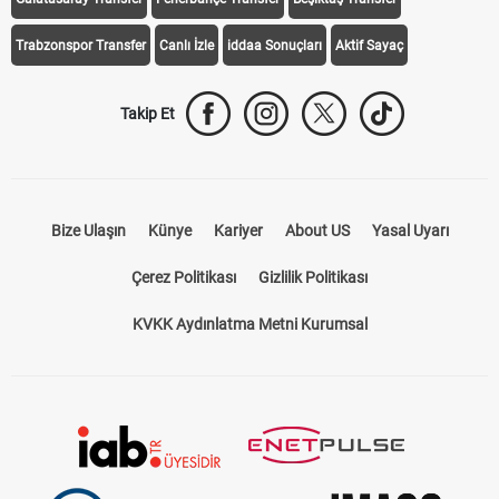
Trabzonspor Transfer
Canlı İzle
iddaa Sonuçları
Aktif Sayaç
Takip Et
Bize Ulaşın
Künye
Kariyer
About US
Yasal Uyarı
Çerez Politikası
Gizlilik Politikası
KVKK Aydınlatma Metni Kurumsal