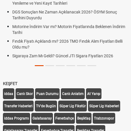
Yenileme ve Yeni Kayıt Tarihleri
DGS Sonuçları Ne Zaman Açıklanacak 2026? ÖSYM Sonuç
Tarihini Duyurdu
Motorine İndirim Var mı? Motorin Fiyatlarında Beklenen İndirim
Tarihi
Fındık Fiyatı Açıklandı mı? 2026 TMO Fındık Alım Fiyatları Belli
Oldu mu?
Sigaraya Zam Mı Geldi? Güncel JTI Sigara Fiyatları 2026
KEŞFET
iddaa
Canlı Skor
Puan Durumu
Canlı Anlatım
At Yarışı
Transfer Haberleri
TV'de Bugün
Süper Lig Fikstür
Süper Lig Haberleri
iddaa Programı
Galatasaray
Fenerbahçe
Beşiktaş
Trabzonspor
Galatasaray Transfer
Fenerbahçe Transfer
Beşiktaş Transfer