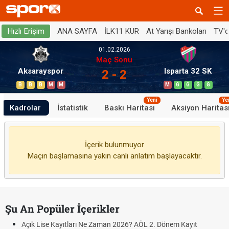
ANA SAYFA
İLK11 KUR
At Yarışı Bankoları
TV'
Hızlı Erişim
01.02.2026
Maç Sonu
Aksarayspor
Isparta 32 SK
2 - 2
B
B
B
M
M
M
G
G
G
G
Yeni
Ye
Kadrolar
İstatistik
Baskı Haritası
Aksiyon Haritas
İçerik bulunmuyor
Maçın başlamasına yakın canlı anlatım başlayacaktır.
Şu An Popüler İçerikler
Açık Lise Kayıtları Ne Zaman 2026? AÖL 2. Dönem Kayıt