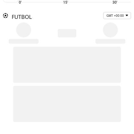
0'
15'
30'
FUTBOL
GMT +00:00