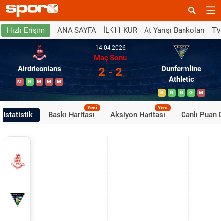
ANA SAYFA
İLK11 KUR
At Yarışı Bankoları
TV
Hızlı Erişim
14.04.2026
Maç Sonu
Airdrieonians
Dunfermline
2 - 2
Athletic
M
G
M
M
M
B
G
G
G
M
Yeni
Yeni
İstatistik
Baskı Haritası
Aksiyon Haritası
Canlı Puan