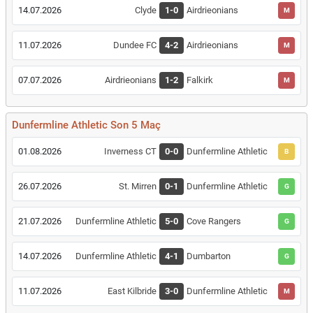
14.07.2026
Clyde
1-0
Airdrieonians
M
11.07.2026
Dundee FC
4-2
Airdrieonians
M
07.07.2026
Airdrieonians
1-2
Falkirk
M
Dunfermline Athletic Son 5 Maç
01.08.2026
Inverness CT
0-0
Dunfermline Athletic
B
26.07.2026
St. Mirren
0-1
Dunfermline Athletic
G
21.07.2026
Dunfermline Athletic
5-0
Cove Rangers
G
14.07.2026
Dunfermline Athletic
4-1
Dumbarton
G
11.07.2026
East Kilbride
3-0
Dunfermline Athletic
M