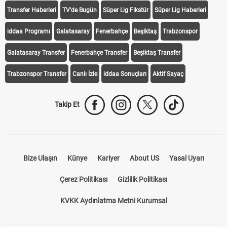
Transfer Haberleri
TV'de Bugün
Süper Lig Fikstür
Süper Lig Haberleri
iddaa Programı
Galatasaray
Fenerbahçe
Beşiktaş
Trabzonspor
Galatasaray Transfer
Fenerbahçe Transfer
Beşiktaş Transfer
Trabzonspor Transfer
Canlı İzle
iddaa Sonuçları
Aktif Sayaç
Takip Et
Bize Ulaşın
Künye
Kariyer
About US
Yasal Uyarı
Çerez Politikası
Gizlilik Politikası
KVKK Aydınlatma Metni Kurumsal