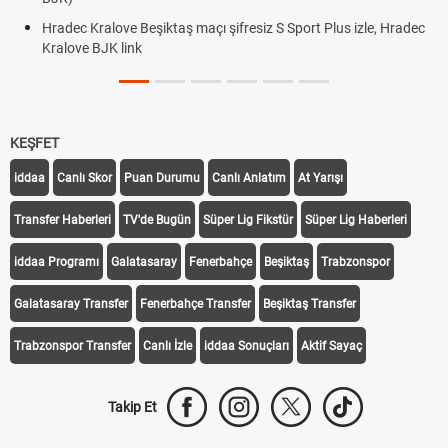
Hradec Kralove Beşiktaş maçı şifresiz S Sport Plus izle, Hradec
Kralove BJK link
KEŞFET
iddaa
Canlı Skor
Puan Durumu
Canlı Anlatım
At Yarışı
Transfer Haberleri
TV'de Bugün
Süper Lig Fikstür
Süper Lig Haberleri
iddaa Programı
Galatasaray
Fenerbahçe
Beşiktaş
Trabzonspor
Galatasaray Transfer
Fenerbahçe Transfer
Beşiktaş Transfer
Trabzonspor Transfer
Canlı İzle
iddaa Sonuçları
Aktif Sayaç
Takip Et