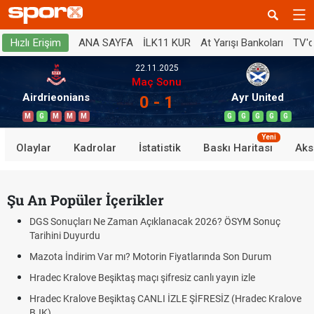
ANA SAYFA
İLK11 KUR
At Yarışı Bankoları
TV'
Hızlı Erişim
22.11.2025
Maç Sonu
Airdrieonians
Ayr United
0 - 1
M
G
M
M
M
G
G
G
G
G
Yeni
Olaylar
Kadrolar
İstatistik
Baskı Haritası
Aks
Şu An Popüler İçerikler
DGS Sonuçları Ne Zaman Açıklanacak 2026? ÖSYM Sonuç
Tarihini Duyurdu
Mazota İndirim Var mı? Motorin Fiyatlarında Son Durum
Hradec Kralove Beşiktaş maçı şifresiz canlı yayın izle
Hradec Kralove Beşiktaş CANLI İZLE ŞİFRESİZ (Hradec Kralove
BJK)