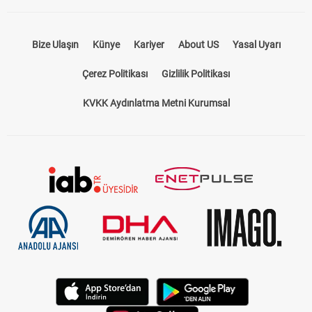
Bize Ulaşın
Künye
Kariyer
About US
Yasal Uyarı
Çerez Politikası
Gizlilik Politikası
KVKK Aydınlatma Metni Kurumsal