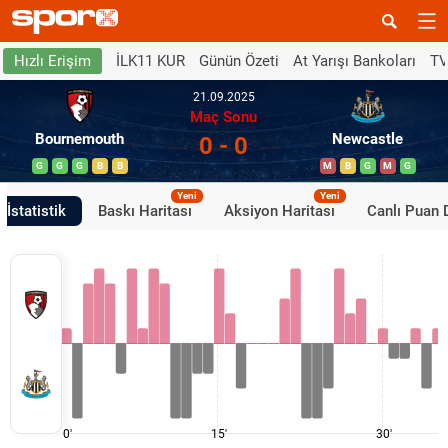
İLK11 KUR
Günün Özeti
At Yarışı Bankoları
TV
Hızlı Erişim
21.09.2025
Maç Sonu
Bournemouth
Newcastle
0 - 0
G
G
G
B
B
M
B
G
M
G
Yeni
Yeni
İstatistik
Baskı Haritası
Aksiyon Haritası
Canlı Puan
0'
15'
30'