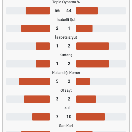
Topla Oynama %
56
44
İsabetli Şut
2
1
İsabetsiz Şut
1
2
Kurtarış
1
2
Kullandığı Korner
5
2
Ofsayt
3
2
Faul
7
10
Sarı Kart