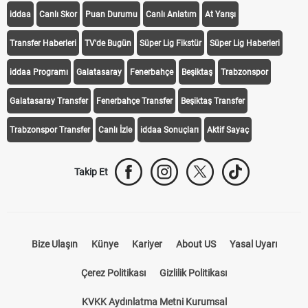
iddaa
Canlı Skor
Puan Durumu
Canlı Anlatım
At Yarışı
Transfer Haberleri
TV'de Bugün
Süper Lig Fikstür
Süper Lig Haberleri
iddaa Programı
Galatasaray
Fenerbahçe
Beşiktaş
Trabzonspor
Galatasaray Transfer
Fenerbahçe Transfer
Beşiktaş Transfer
Trabzonspor Transfer
Canlı İzle
iddaa Sonuçları
Aktif Sayaç
Takip Et
Bize Ulaşın
Künye
Kariyer
About US
Yasal Uyarı
Çerez Politikası
Gizlilik Politikası
KVKK Aydınlatma Metni Kurumsal