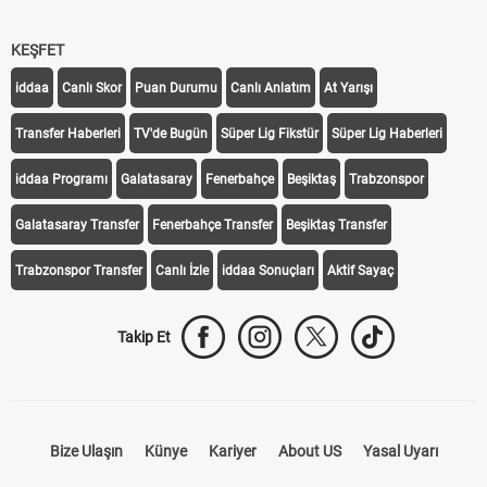
KEŞFET
iddaa
Canlı Skor
Puan Durumu
Canlı Anlatım
At Yarışı
Transfer Haberleri
TV'de Bugün
Süper Lig Fikstür
Süper Lig Haberleri
iddaa Programı
Galatasaray
Fenerbahçe
Beşiktaş
Trabzonspor
Galatasaray Transfer
Fenerbahçe Transfer
Beşiktaş Transfer
Trabzonspor Transfer
Canlı İzle
iddaa Sonuçları
Aktif Sayaç
Takip Et
Bize Ulaşın
Künye
Kariyer
About US
Yasal Uyarı