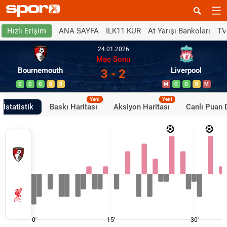
ANA SAYFA
İLK11 KUR
At Yarışı Bankoları
TV
Hızlı Erişim
24.01.2026
Maç Sonu
Bournemouth
Liverpool
3 - 2
G
G
G
B
B
M
G
G
B
M
Yeni
Yeni
İstatistik
Baskı Haritası
Aksiyon Haritası
Canlı Puan
0'
15'
30'