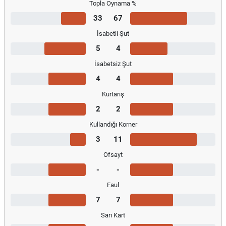
Topla Oynama %
33
67
İsabetli Şut
5
4
İsabetsiz Şut
4
4
Kurtarış
2
2
Kullandığı Korner
3
11
Ofsayt
-
-
Faul
7
7
Sarı Kart