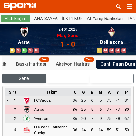
ANA SAYFA
İLK11 KUR
At Yarışı Bankoları
TV'
Hızlı Erişim
24.01.2026
Maç Sonu
Aarau
Bellinzona
1 - 0
B
M
G
M
M
B
M
M
M
M
Yeni
Yeni
stik
Baskı Haritası
Aksiyon Haritası
Canlı Puan Dur
Genel
İç Saha
Dış Saha
Sıra
Takım
O
G
B
M
A
Y
P
-
FC Vaduz
36
25
6
5
75
41
81
1
-
Aarau
36
25
5
6
77
47
80
2
-
Yverdon
36
20
7
9
75
48
67
3
FC Stade Lausanne-
-
36
14
8
14
59
51
50
4
Ouchy