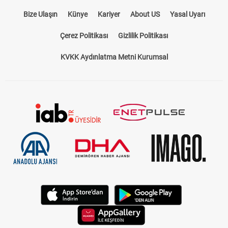
Bize Ulaşın
Künye
Kariyer
About US
Yasal Uyarı
Çerez Politikası
Gizlilik Politikası
KVKK Aydınlatma Metni Kurumsal