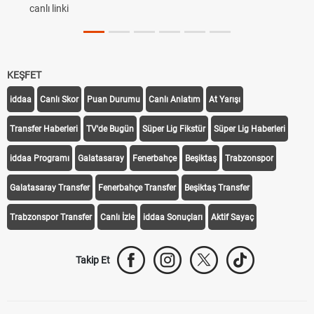
canlı linki
KEŞFET
iddaa
Canlı Skor
Puan Durumu
Canlı Anlatım
At Yarışı
Transfer Haberleri
TV'de Bugün
Süper Lig Fikstür
Süper Lig Haberleri
iddaa Programı
Galatasaray
Fenerbahçe
Beşiktaş
Trabzonspor
Galatasaray Transfer
Fenerbahçe Transfer
Beşiktaş Transfer
Trabzonspor Transfer
Canlı İzle
iddaa Sonuçları
Aktif Sayaç
Takip Et