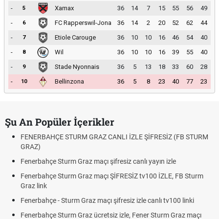
-
Xamax
36
14
7
15
55
56
49
5
-
FC Rapperswil-Jona
36
14
2
20
52
62
44
6
-
Etiole Carouge
36
10
10
16
46
54
40
7
-
Wil
36
10
10
16
39
55
40
8
-
Stade Nyonnais
36
5
13
18
33
60
28
9
-
Bellinzona
36
5
8
23
40
77
23
10
Şu An Popüler İçerikler
FENERBAHÇE STURM GRAZ CANLI İZLE ŞİFRESİZ (FB STURM
GRAZ)
Fenerbahçe Sturm Graz maçı şifresiz canlı yayın izle
Fenerbahçe Sturm Graz maçı ŞİFRESİZ tv100 İZLE, FB Sturm
Graz link
Fenerbahçe - Sturm Graz maçı şifresiz izle canlı tv100 linki
Fenerbahçe Sturm Graz ücretsiz izle, Fener Sturm Graz maçı