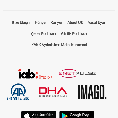
Bize Ulaşın
Künye
Kariyer
About US
Yasal Uyarı
Çerez Politikası
Gizlilik Politikası
KVKK Aydınlatma Metni Kurumsal