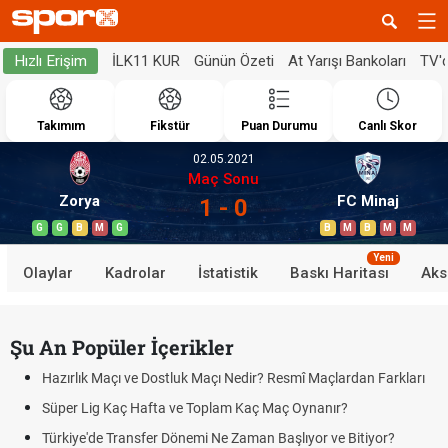
İLK11 KUR
Günün Özeti
At Yarışı Bankoları
TV'
Hızlı Erişim
Takımım
Fikstür
Puan Durumu
Canlı Skor
02.05.2021
Maç Sonu
Zorya
FC Minaj
1 - 0
G
G
B
M
G
B
M
B
M
M
Yeni
Olaylar
Kadrolar
İstatistik
Baskı Haritası
Aks
Şu An Popüler İçerikler
Hazırlık Maçı ve Dostluk Maçı Nedir? Resmî Maçlardan Farkları
Süper Lig Kaç Hafta ve Toplam Kaç Maç Oynanır?
Türkiye'de Transfer Dönemi Ne Zaman Başlıyor ve Bitiyor?