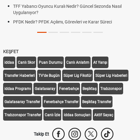
TFF Yabancı Oyuncu Kuralı Nedir? Güncel Sezonda Nasıl
Uygulanıyor?
PFDK Nedir? PFDK Açılımı, Görevleri ve Karar Süreci
KEŞFET
iddaa
Canlı Skor
Puan Durumu
Canlı Anlatım
At Yarışı
Transfer Haberleri
TV'de Bugün
Süper Lig Fikstür
Süper Lig Haberleri
iddaa Programı
Galatasaray
Fenerbahçe
Beşiktaş
Trabzonspor
Galatasaray Transfer
Fenerbahçe Transfer
Beşiktaş Transfer
Trabzonspor Transfer
Canlı İzle
iddaa Sonuçları
Aktif Sayaç
Takip Et