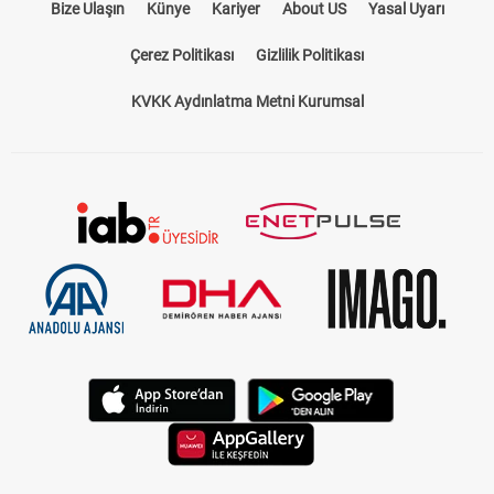
Bize Ulaşın
Künye
Kariyer
About US
Yasal Uyarı
Çerez Politikası
Gizlilik Politikası
KVKK Aydınlatma Metni Kurumsal