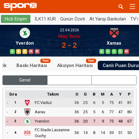
İLK11 KUR
Günün Özeti
At Yarışı Bankoları
TV'
Hızlı Erişim
22.04.2026
Maç Sonu
Yverdon
Xamax
2 - 2
G
B
B
M
M
G
G
G
G
M
Yeni
Yeni
stik
Baskı Haritası
Aksiyon Haritası
Canlı Puan Dur
Genel
İç Saha
Dış Saha
Sıra
Takım
O
G
B
M
A
Y
P
-
FC Vaduz
36
25
6
5
75
41
81
1
-
Aarau
36
25
5
6
77
47
80
2
-
Yverdon
36
20
7
9
75
48
67
3
FC Stade Lausanne-
-
36
14
8
14
59
51
50
4
Ouchy