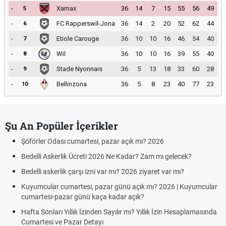
-
Xamax
36
14
7
15
55
56
49
5
-
FC Rapperswil-Jona
36
14
2
20
52
62
44
6
-
Etiole Carouge
36
10
10
16
46
54
40
7
-
Wil
36
10
10
16
39
55
40
8
-
Stade Nyonnais
36
5
13
18
33
60
28
9
-
Bellinzona
36
5
8
23
40
77
23
10
Şu An Popüler İçerikler
Şöförler Odası cumartesi, pazar açık mı? 2026
Bedelli Askerlik Ücreti 2026 Ne Kadar? Zam mı gelecek?
Bedelli askerlik çarşı izni var mı? 2026 ziyaret var mı?
Kuyumcular cumartesi, pazar günü açık mı? 2026 | Kuyumcular
cumartesi-pazar günü kaça kadar açık?
Hafta Sonları Yıllık İzinden Sayılır mı? Yıllık İzin Hesaplamasında
Cumartesi ve Pazar Detayı