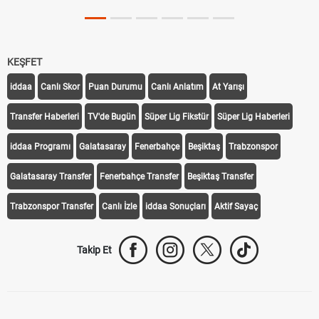
KEŞFET
iddaa
Canlı Skor
Puan Durumu
Canlı Anlatım
At Yarışı
Transfer Haberleri
TV'de Bugün
Süper Lig Fikstür
Süper Lig Haberleri
iddaa Programı
Galatasaray
Fenerbahçe
Beşiktaş
Trabzonspor
Galatasaray Transfer
Fenerbahçe Transfer
Beşiktaş Transfer
Trabzonspor Transfer
Canlı İzle
iddaa Sonuçları
Aktif Sayaç
Takip Et