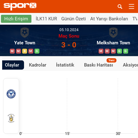
İLK11 KUR
Günün Özeti
At Yarışı Bankoları
TV
Hızlı Erişim
05.10.2024
Maç Sonu
Yate Town
Melksham Town
3 - 0
M
M
B
M
G
M
M
M
G
G
Yeni
Olaylar
Kadrolar
İstatistik
Baskı Haritası
Aksiyon
0'
15'
30'