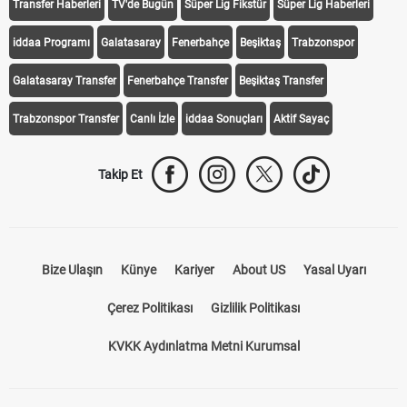
Transfer Haberleri
TV'de Bugün
Süper Lig Fikstür
Süper Lig Haberleri
iddaa Programı
Galatasaray
Fenerbahçe
Beşiktaş
Trabzonspor
Galatasaray Transfer
Fenerbahçe Transfer
Beşiktaş Transfer
Trabzonspor Transfer
Canlı İzle
iddaa Sonuçları
Aktif Sayaç
Takip Et
Bize Ulaşın
Künye
Kariyer
About US
Yasal Uyarı
Çerez Politikası
Gizlilik Politikası
KVKK Aydınlatma Metni Kurumsal