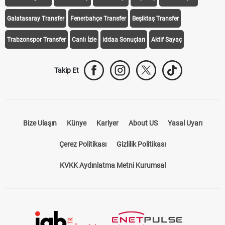
Galatasaray Transfer
Fenerbahçe Transfer
Beşiktaş Transfer
Trabzonspor Transfer
Canlı İzle
iddaa Sonuçları
Aktif Sayaç
Takip Et
Bize Ulaşın
Künye
Kariyer
About US
Yasal Uyarı
Çerez Politikası
Gizlilik Politikası
KVKK Aydınlatma Metni Kurumsal