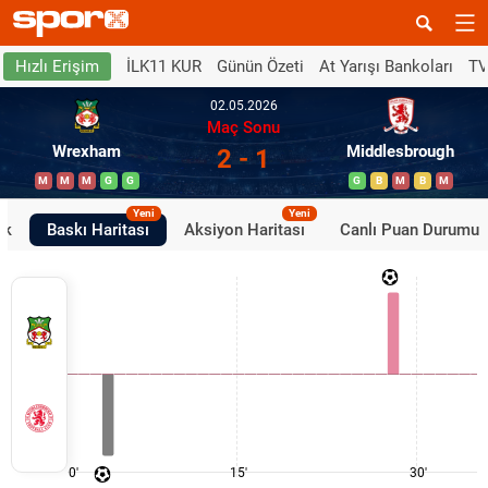
İLK11 KUR
Günün Özeti
At Yarışı Bankoları
TV
Hızlı Erişim
02.05.2026
Maç Sonu
Wrexham
Middlesbrough
2 - 1
M
M
M
G
G
G
B
M
B
M
Yeni
Yeni
ik
Baskı Haritası
Aksiyon Haritası
Canlı Puan Durumu
0'
15'
30'