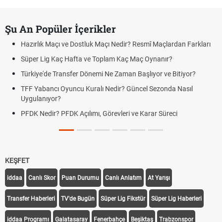
Şu An Popüler İçerikler
Hazırlık Maçı ve Dostluk Maçı Nedir? Resmî Maçlardan Farkları
Süper Lig Kaç Hafta ve Toplam Kaç Maç Oynanır?
Türkiye'de Transfer Dönemi Ne Zaman Başlıyor ve Bitiyor?
TFF Yabancı Oyuncu Kuralı Nedir? Güncel Sezonda Nasıl
Uygulanıyor?
PFDK Nedir? PFDK Açılımı, Görevleri ve Karar Süreci
KEŞFET
iddaa
Canlı Skor
Puan Durumu
Canlı Anlatım
At Yarışı
Transfer Haberleri
TV'de Bugün
Süper Lig Fikstür
Süper Lig Haberleri
iddaa Programı
Galatasaray
Fenerbahçe
Beşiktaş
Trabzonspor