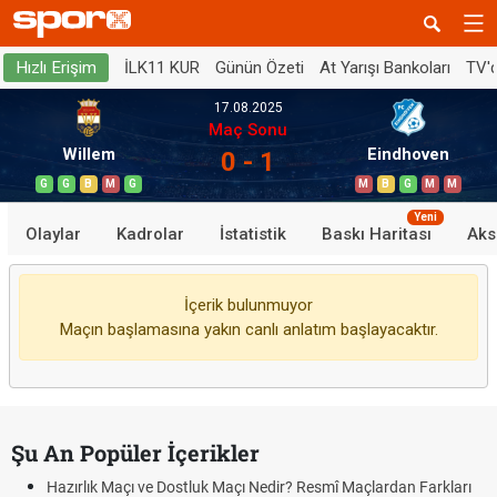
İLK11 KUR
Günün Özeti
At Yarışı Bankoları
TV'
Hızlı Erişim
17.08.2025
Maç Sonu
Willem
Eindhoven
0 - 1
G
G
B
M
G
M
B
G
M
M
Yeni
Olaylar
Kadrolar
İstatistik
Baskı Haritası
Aks
İçerik bulunmuyor
Maçın başlamasına yakın canlı anlatım başlayacaktır.
Şu An Popüler İçerikler
Hazırlık Maçı ve Dostluk Maçı Nedir? Resmî Maçlardan Farkları