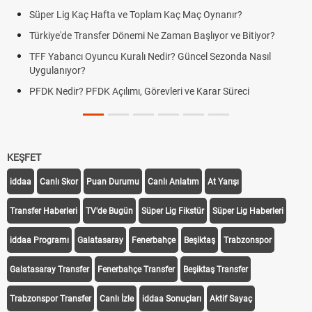
Süper Lig Kaç Hafta ve Toplam Kaç Maç Oynanır?
Türkiye'de Transfer Dönemi Ne Zaman Başlıyor ve Bitiyor?
TFF Yabancı Oyuncu Kuralı Nedir? Güncel Sezonda Nasıl
Uygulanıyor?
PFDK Nedir? PFDK Açılımı, Görevleri ve Karar Süreci
KEŞFET
iddaa
Canlı Skor
Puan Durumu
Canlı Anlatım
At Yarışı
Transfer Haberleri
TV'de Bugün
Süper Lig Fikstür
Süper Lig Haberleri
iddaa Programı
Galatasaray
Fenerbahçe
Beşiktaş
Trabzonspor
Galatasaray Transfer
Fenerbahçe Transfer
Beşiktaş Transfer
Trabzonspor Transfer
Canlı İzle
iddaa Sonuçları
Aktif Sayaç