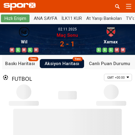
ANA SAYFA
İLK11 KUR
At Yarışı Bankoları
TV'
Hızlı Erişim
02.11.2025
Maç Sonu
Wil
Xamax
2 - 1
M
G
M
G
M
G
G
G
M
M
Yeni
Yeni
Baskı Haritası
Aksiyon Haritası
Canlı Puan Durumu
FUTBOL
GMT +00:00