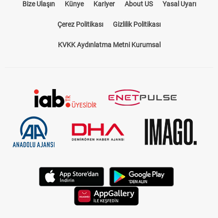
Bize Ulaşın
Künye
Kariyer
About US
Yasal Uyarı
Çerez Politikası
Gizlilik Politikası
KVKK Aydınlatma Metni Kurumsal