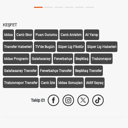
KEŞFET
iddaa
Canlı Skor
Puan Durumu
Canlı Anlatım
At Yarışı
Transfer Haberleri
TV'de Bugün
Süper Lig Fikstür
Süper Lig Haberleri
iddaa Programı
Galatasaray
Fenerbahçe
Beşiktaş
Trabzonspor
Galatasaray Transfer
Fenerbahçe Transfer
Beşiktaş Transfer
Trabzonspor Transfer
Canlı İzle
iddaa Sonuçları
Aktif Sayaç
Takip Et