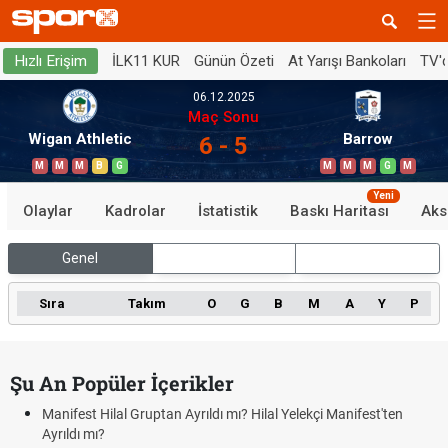
İLK11 KUR
Günün Özeti
At Yarışı Bankoları
TV'
Hızlı Erişim
06.12.2025
Maç Sonu
Wigan Athletic
Barrow
6 - 5
M
M
M
B
G
M
M
M
G
M
Yeni
Olaylar
Kadrolar
İstatistik
Baskı Haritası
Aks
Genel
İç Saha
Dış Saha
Sıra
Takım
O
G
B
M
A
Y
P
Şu An Popüler İçerikler
Manifest Hilal Gruptan Ayrıldı mı? Hilal Yelekçi Manifest'ten
Ayrıldı mı?