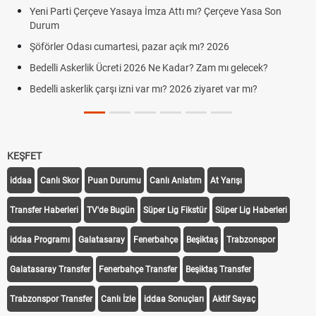
Yeni Parti Çerçeve Yasaya İmza Attı mı? Çerçeve Yasa Son
Durum
Şöförler Odası cumartesi, pazar açık mı? 2026
Bedelli Askerlik Ücreti 2026 Ne Kadar? Zam mı gelecek?
Bedelli askerlik çarşı izni var mı? 2026 ziyaret var mı?
KEŞFET
iddaa
Canlı Skor
Puan Durumu
Canlı Anlatım
At Yarışı
Transfer Haberleri
TV'de Bugün
Süper Lig Fikstür
Süper Lig Haberleri
iddaa Programı
Galatasaray
Fenerbahçe
Beşiktaş
Trabzonspor
Galatasaray Transfer
Fenerbahçe Transfer
Beşiktaş Transfer
Trabzonspor Transfer
Canlı İzle
iddaa Sonuçları
Aktif Sayaç