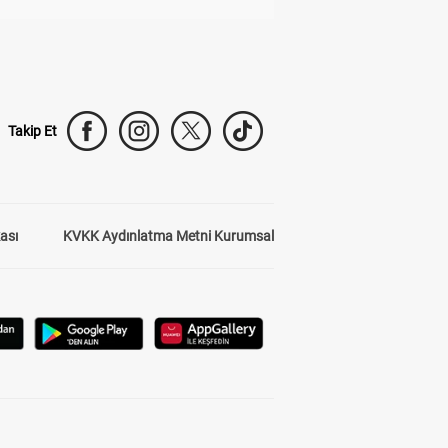
Takip Et
kası
KVKK Aydınlatma Metni Kurumsal