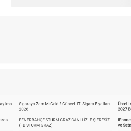
Sayılma
Sigaraya Zam Mı Geldi? Güncel JTI Sigara Fiyatları
Ücretl
2026
2027 B
larda
FENERBAHÇE STURM GRAZ CANLI İZLE ŞİFRESİZ
iPhone
(FB STURM GRAZ)
ve Satı