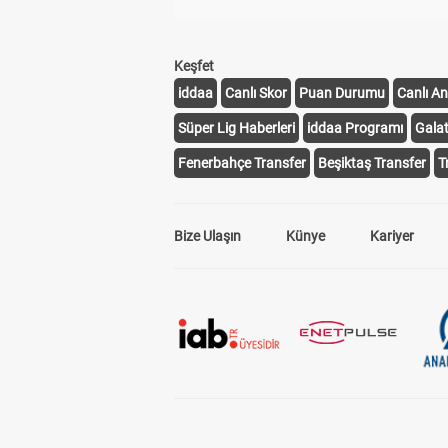
Keşfet
iddaa
Canlı Skor
Puan Durumu
Canlı An
Süper Lig Haberleri
iddaa Programı
Gala
Fenerbahçe Transfer
Beşiktaş Transfer
T
Bize Ulaşın
Künye
Kariyer