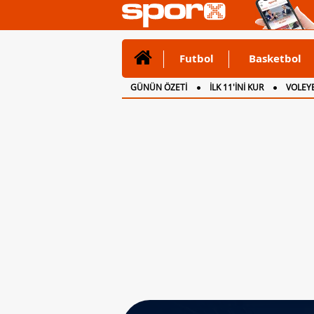
Futbol
Basketbol
GÜNÜN ÖZETİ
İLK 11'İNİ KUR
VOLEYB
CANLI ANLATIM
İNGİLTERE