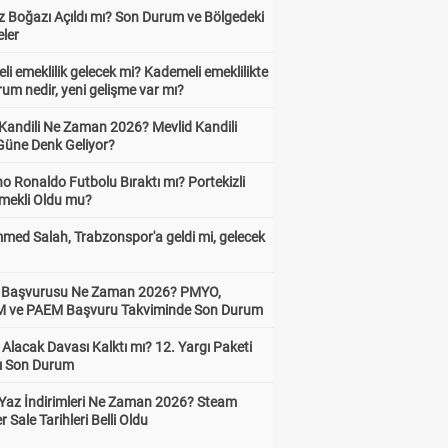
 Boğazı Açıldı mı? Son Durum ve Bölgedeki
eler
i emeklilik gelecek mi? Kademeli emeklilikte
um nedir, yeni gelişme var mı?
 Kandili Ne Zaman 2026? Mevlid Kandili
Güne Denk Geliyor?
no Ronaldo Futbolu Bıraktı mı? Portekizli
Emekli Oldu mu?
ed Salah, Trabzonspor'a geldi mi, gelecek
ik Başvurusu Ne Zaman 2026? PMYO,
ve PAEM Başvuru Takviminde Son Durum
z Alacak Davası Kalktı mı? 12. Yargı Paketi
ı Son Durum
Yaz İndirimleri Ne Zaman 2026? Steam
Sale Tarihleri Belli Oldu