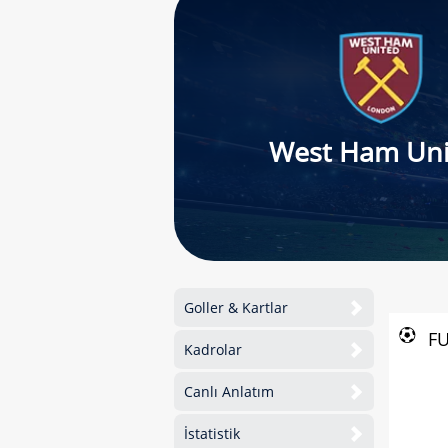
West Ham Uni
Goller & Kartlar
F
Kadrolar
Canlı Anlatım
İstatistik