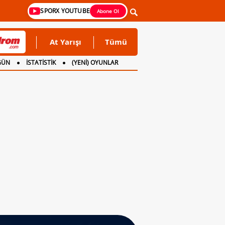
SPORX YOUTUBE
Abone Ol
At Yarışı
Tümü
GÜN
İSTATİSTİK
(YENİ) OYUNLAR