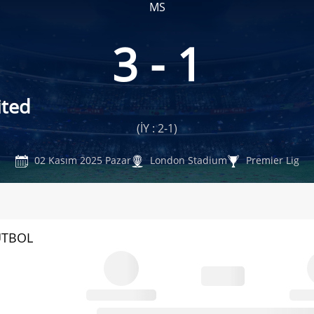
MS
3 - 1
ted
(İY : 2-1)
02 Kasım 2025 Pazar
London Stadium
Premier Lig
UTBOL