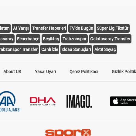
latım
At Yarışı
Transfer Haberleri
TV'de Bugün
Süper Lig Fikstür
tasaray
Fenerbahçe
Beşiktaş
Trabzonspor
Galatasaray Transfer
rabzonspor Transfer
Canlı İzle
iddaa Sonuçları
Aktif Sayaç
About US
Yasal Uyarı
Çerez Politikası
Gizlilik Politi