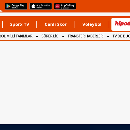
Sporx TV
Canlı Skor
Voleybol
OL MİLLİ TAKIMLAR
SÜPER LİG
TRANSFER HABERLERİ
TV'DE BU