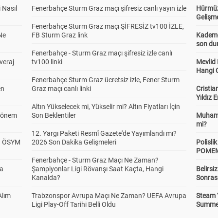
 Nasıl
Fenerbahçe Sturm Graz maçı şifresiz canlı yayın izle
Hürmüz
Gelişm
Fenerbahçe Sturm Graz maçı ŞİFRESİZ tv100 İZLE,
Ne
FB Sturm Graz link
Kademel
son dur
Fenerbahçe - Sturm Graz maçı şifresiz izle canlı
veraj
tv100 linki
Mevlid
Hangi 
Fenerbahçe Sturm Graz ücretsiz izle, Fener Sturm
en
Graz maçı canlı linki
Cristia
Yıldız 
Altın Yükselecek mi, Yükselir mi? Altın Fiyatları İçin
 Dönem
Son Beklentiler
Muhamm
mi?
12. Yargı Paketi Resmî Gazete'de Yayımlandı mı?
? ÖSYM
2026 Son Dakika Gelişmeleri
Polisl
POMEM 
Fenerbahçe - Sturm Graz Maçı Ne Zaman?
da
Şampiyonlar Ligi Rövanşı Saat Kaçta, Hangi
Belirsi
Kanalda?
Sonras
Alım
Trabzonspor Avrupa Maçı Ne Zaman? UEFA Avrupa
Steam 
Ligi Play-Off Tarihi Belli Oldu
Summer 