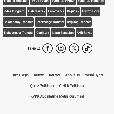
Transfer Haberleri
TV'de Bugün
Süper Lig Fikstür
Süper Lig Haberleri
iddaa Programı
Galatasaray
Fenerbahçe
Beşiktaş
Trabzonspor
Galatasaray Transfer
Fenerbahçe Transfer
Beşiktaş Transfer
Trabzonspor Transfer
Canlı İzle
iddaa Sonuçları
Aktif Sayaç
Takip Et
Bize Ulaşın
Künye
Kariyer
About US
Yasal Uyarı
Çerez Politikası
Gizlilik Politikası
KVKK Aydınlatma Metni Kurumsal