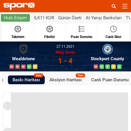
İLK11 KUR
Günün Özeti
At Yarışı Bankoları
TV
Hızlı Erişim
Takımım
Fikstür
Puan Durumu
Canlı Skor
27.11.2021
Maç Sonu
Wealdstone
Stockport County
1 - 4
M
M
M
G
B
M
G
G
B
G
Yeni
Yeni
ik
Baskı Haritası
Aksiyon Haritası
Canlı Puan Durumu