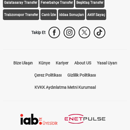
Galatasaray Transfer
Fenerbahçe Transfer
Beşiktaş Transfer
Trabzonspor Transfer
Canlı İzle
iddaa Sonuçları
Aktif Sayaç
Takip Et
Bize Ulaşın
Künye
Kariyer
About US
Yasal Uyarı
Çerez Politikası
Gizlilik Politikası
KVKK Aydınlatma Metni Kurumsal