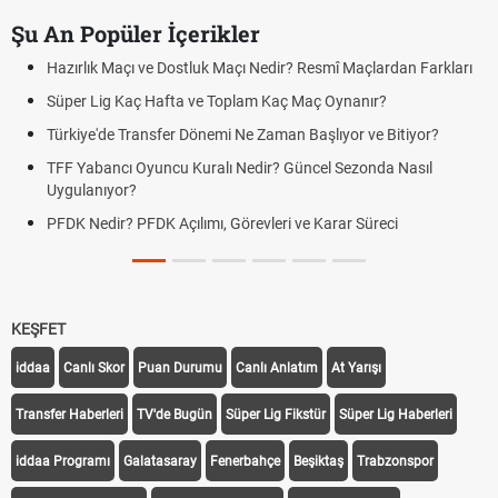
Şu An Popüler İçerikler
Hazırlık Maçı ve Dostluk Maçı Nedir? Resmî Maçlardan Farkları
Süper Lig Kaç Hafta ve Toplam Kaç Maç Oynanır?
Türkiye'de Transfer Dönemi Ne Zaman Başlıyor ve Bitiyor?
TFF Yabancı Oyuncu Kuralı Nedir? Güncel Sezonda Nasıl
Uygulanıyor?
PFDK Nedir? PFDK Açılımı, Görevleri ve Karar Süreci
KEŞFET
iddaa
Canlı Skor
Puan Durumu
Canlı Anlatım
At Yarışı
Transfer Haberleri
TV'de Bugün
Süper Lig Fikstür
Süper Lig Haberleri
iddaa Programı
Galatasaray
Fenerbahçe
Beşiktaş
Trabzonspor