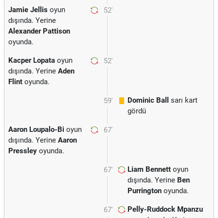
Jamie Jellis
oyun
52'
dışında. Yerine
Alexander Pattison
oyunda.
Kacper Lopata
oyun
52'
dışında. Yerine
Aden
Flint
oyunda.
Dominic Ball
sarı kart
59'
gördü
Aaron Loupalo-Bi
oyun
67'
dışında. Yerine
Aaron
Pressley
oyunda.
Liam Bennett
oyun
67'
dışında. Yerine
Ben
Purrington
oyunda.
Pelly-Ruddock Mpanzu
67'